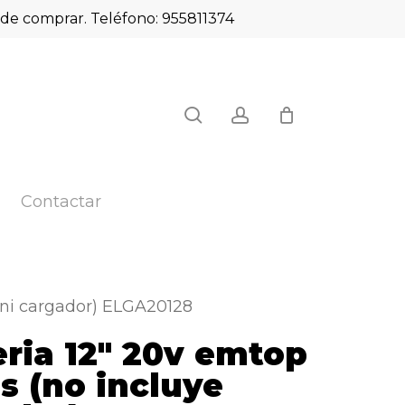
es de comprar. Teléfono: 955811374
Close
search
account
Cart
Contactar
a ni cargador) ELGA20128
eria 12″ 20v emtop
s (no incluye