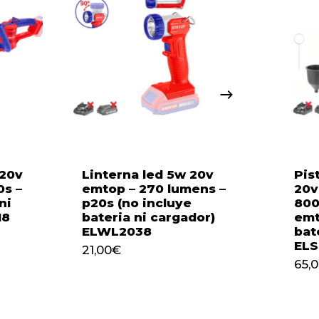
 20v
Linterna led 5w 20v
Pis
s –
emtop – 270 lumens –
20v
ni
p20s (no incluye
800
18
bateria ni cargador)
emt
ELWL2038
bat
21,00
€
EL
21,00
€
65,