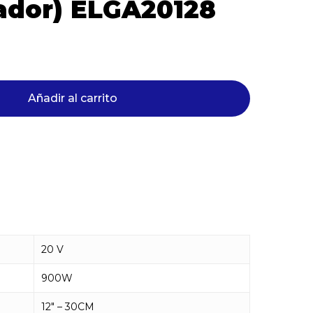
gador) ELGA20128
Añadir al carrito
20 V
900W
12″ – 30CM