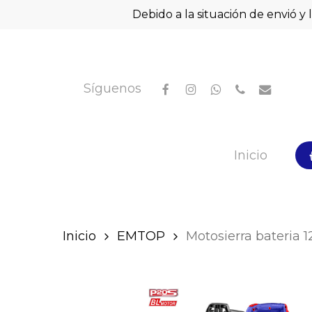
Skip
Debido a la situación de envió y 
to
main
content
facebook
instagram
whatsapp
phone
email
Síguenos
Hit enter to search or ESC to close
Inicio
Inicio
EMTOP
Motosierra bateria 