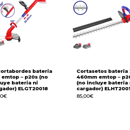
ortabordes bateria
Cortasetos bateria
 emtop – p20s (no
460mm emtop – p20
luye bateria ni
(no incluye bateria 
gador) ELGT20018
cargador) ELHT200
65,00
€
85,00
€
00
€
85,00
€