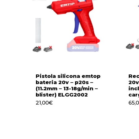
Pistola silicona emtop
Rec
bateria 20v – p20s –
20v
(11.2mm – 13-18g/min –
inc
blister) ELGG2002
car
21,00
€
21,00
€
65,