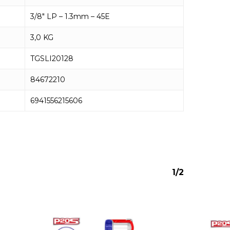
3/8″ LP – 1.3mm – 45E
3,0 KG
TGSLI20128
84672210
6941556215606
ay productos en el carrito.
Go to shop
1/2