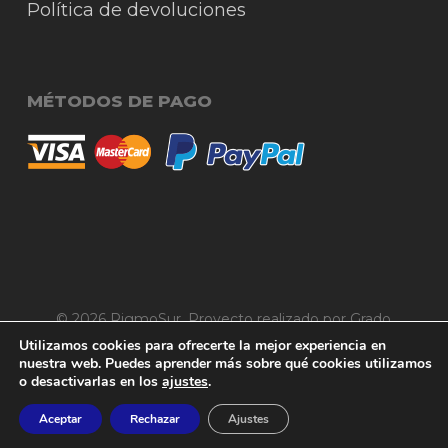
Política de devoluciones
MÉTODOS DE PAGO
© 2026 RigmoSur. Proyecto realizado por Grado
Subtotal:
Creativo
Agencia de Publicidad
0,00
€
Utilizamos cookies para ofrecerte la mejor experiencia en
nuestra web. Puedes aprender más sobre qué cookies utilizamos
o desactivarlas en los
ajustes
.
facebook
instagram
whatsapp
phone
email
Ver carrito
Finalizar compra
Aceptar
Rechazar
Ajustes