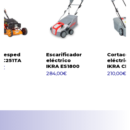
acesped
Escarificador
Cortacé
87,00
€
 CC251TA
eléctrico
eléctric
284,00
€
210,
IKRA ES1800
IKRA CE
0
€
284,00
€
210,00
€