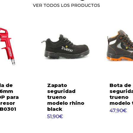
VER TODOS LOS PRODUCTOS
la de
Zapato
Bota de
 16mm
seguridad
segurid
P para
trueno
trueno
47,
resor
modelo rhino
modelo 
4,60
€
51,90
€
B0301
black
47,90
€
51,90
€