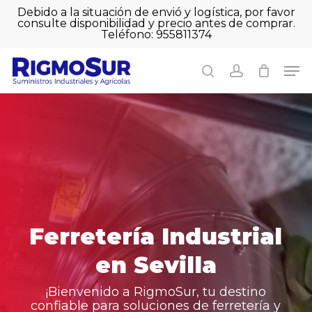
Skip
Debido a la situación de envió y logística, por favor
to
consulte disponibilidad y precio antes de comprar.
Close
Cart
main
Teléfono: 955811374
Close
Cart
content
Men
Men
search
account
Ferretería
Industrial
en
Sevilla
¡Bienvenido a RigmoSur, tu destino
confiable para soluciones de ferretería y