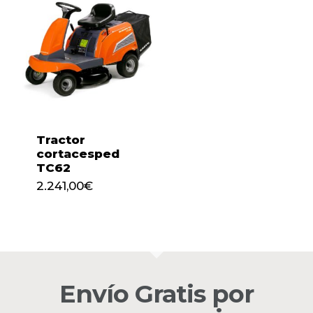
Tractor
cortacesped
TC62
2.241,00
€
2.241,00
€
No hay productos en el
carrito.
Envío Gratis por