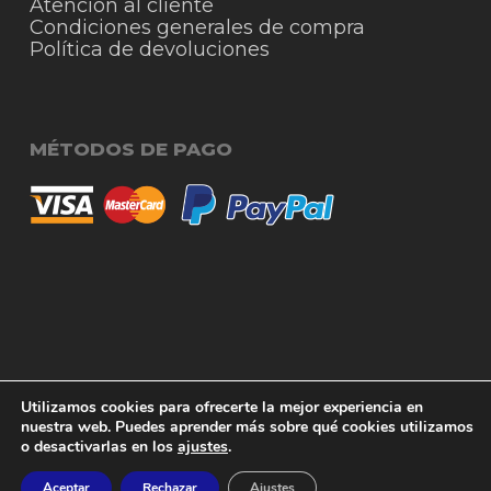
Atención al cliente
Condiciones generales de compra
Política de devoluciones
MÉTODOS DE PAGO
© 2026 RigmoSur. Proyecto realizado por Grado
Subtotal:
0,00
€
Utilizamos cookies para ofrecerte la mejor experiencia en
Creativo
Agencia de Publicidad
nuestra web. Puedes aprender más sobre qué cookies utilizamos
o desactivarlas en los
ajustes
.
Ver carrito
Finalizar compra
facebook
instagram
whatsapp
phone
email
Aceptar
Rechazar
Ajustes