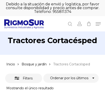
Skip
Debido a la situación de envió y logística, por favor
to
consulte disponibilidad y precio antes de comprar.
Close
Close
Cart
main
Teléfono: 955811374
Filters
Close
Cart
content
Men
Men
search
account
Tractores Cortacésped
Inicio
Bosque y jardín
Tractores Cortacésped
Ordenar por los últimos
Filters
Mostrando el único resultado