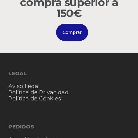
compra superior a
Go to shop
150€
Comprar
LEGAL
Aviso Legal
Política de Privacidad
Política de Cookies
PEDIDOS