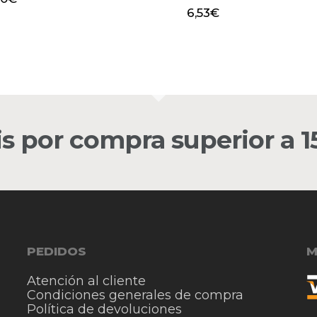
6,53
€
is por compra superior a 
PEDIDOS
M
Atención al cliente
Condiciones generales de compra
Política de devoluciones