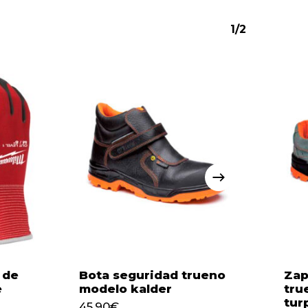
1/2
ay productos en el carrito.
Go to shop
 de
Bota seguridad trueno
Zap
e
modelo kalder
tru
tur
45,90
€