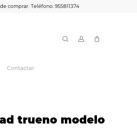
es de comprar. Teléfono: 955811374
Close
search
account
Cart
Contactar
dad trueno modelo