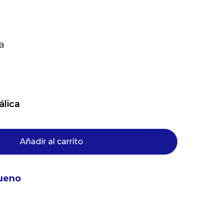
a
lica
Añadir al carrito
ueno