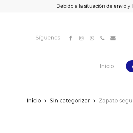
Skip
Debido a la situación de envió y 
to
main
content
facebook
instagram
whatsapp
phone
email
Síguenos
Hit enter to search or ESC to close
Inicio
Inicio
Sin categorizar
Zapato segu