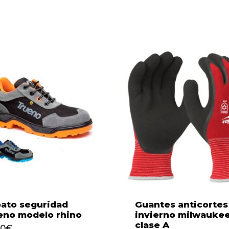
No h
ato seguridad
Guantes anticortes
eno modelo rhino
invierno milwauke
clase A
90
€