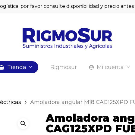
logística, por favor consulte disponibilidad y precio ant
Cart
Sé el primero
angular M18
Debes
acceder
para 
Tienda
Rigmosur
Mi cuenta
léctricas
Amoladora angular M18 CAG125XPD 
Amoladora ang
CAG125XPD FU