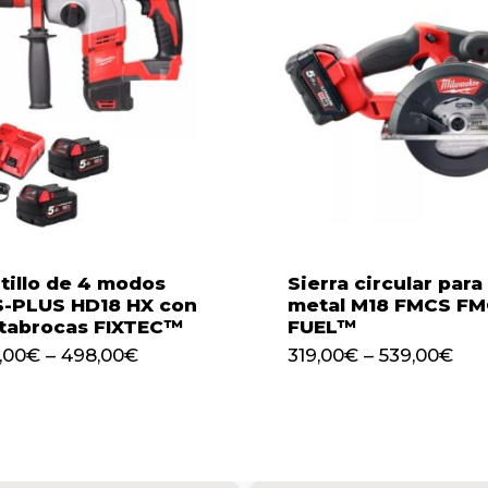
tillo de 4 modos
Sierra circular para
-PLUS HD18 HX con
metal M18 FMCS F
tabrocas FIXTEC™
FUEL™
,00
€
–
498,00
€
319,00
€
–
539,00
€