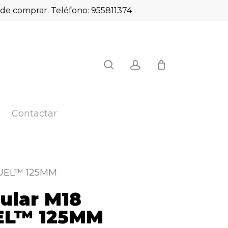
es de comprar. Teléfono: 955811374
Close
search
account
 en valorar “Amoladora
Cart
 CAG125XPD FUEL™ 125MM”
publicar una valoración.
Contactar
FUEL™ 125MM
ular M18
EL™ 125MM