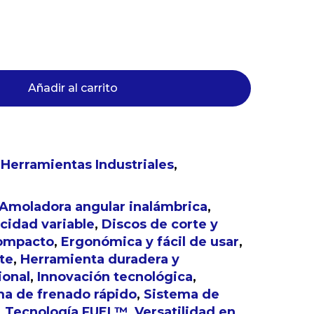
Añadir al carrito
ay productos en el carrito.
,
Herramientas Industriales
,
Go to shop
Amoladora angular inalámbrica
,
cidad variable
,
Discos de corte y
ompacto
,
Ergonómica y fácil de usar
,
te
,
Herramienta duradera y
ional
,
Innovación tecnológica
,
ma de frenado rápido
,
Sistema de
,
Tecnología FUEL™
,
Versatilidad en