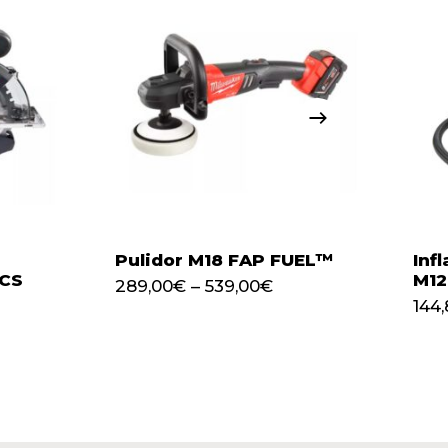
Pulidor M18 FAP FUEL™
Inf
MCS
M12
289,00
€
–
539,00
€
144,