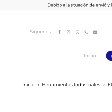
Skip
Debido a la situación de envió y 
to
main
content
facebook
instagram
whatsapp
phone
email
Síguenos
Hit enter to search or ESC to close
Inicio
Inicio
Herramientas Industriales
E