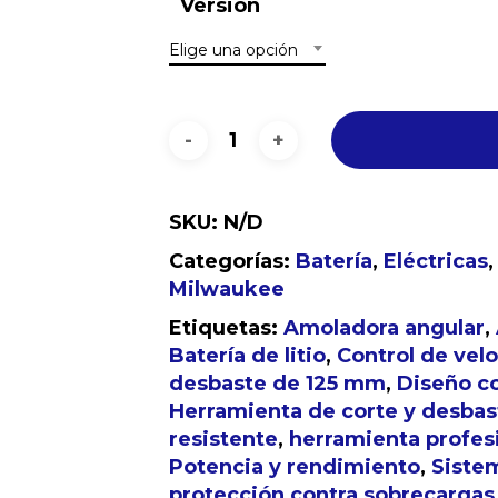
Versión
Elige una opción
SKU:
N/D
No h
Categorías:
Batería
,
Eléctricas
Milwaukee
Etiquetas:
Amoladora angular
,
Batería de litio
,
Control de velo
desbaste de 125 mm
,
Diseño c
Herramienta de corte y desbas
resistente
,
herramienta profes
Potencia y rendimiento
,
Siste
protección contra sobrecargas