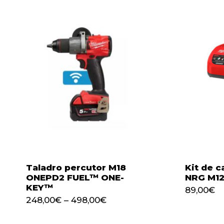
Taladro percutor M18
Kit de c
ONEPD2 FUEL™ ONE-
NRG M12
KEY™
89,00
€
89,00
€
248,00
€
–
498,00
€