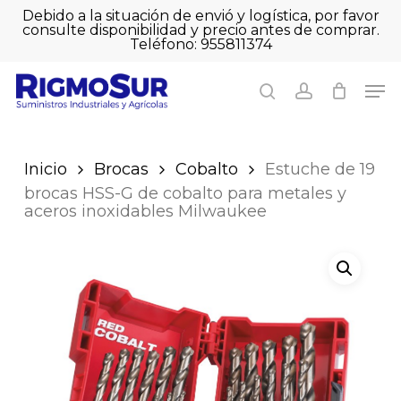
Skip
Debido a la situación de envió y logística, por favor
to
consulte disponibilidad y precio antes de comprar.
Close
Cart
main
Teléfono: 955811374
Close
Cart
content
Men
Men
search
account
Inicio
Brocas
Cobalto
Estuche de 19
brocas HSS-G de cobalto para metales y
aceros inoxidables Milwaukee