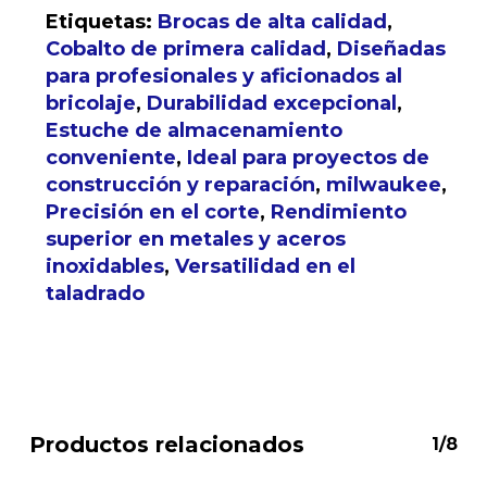
No hay productos en el
Etiquetas:
Brocas de alta calidad
,
carrito.
Cobalto de primera calidad
,
Diseñadas
para profesionales y aficionados al
bricolaje
,
Durabilidad excepcional
,
Go to shop
Estuche de almacenamiento
conveniente
,
Ideal para proyectos de
construcción y reparación
,
milwaukee
,
Precisión en el corte
,
Rendimiento
superior en metales y aceros
inoxidables
,
Versatilidad en el
taladrado
Productos relacionados
1/8