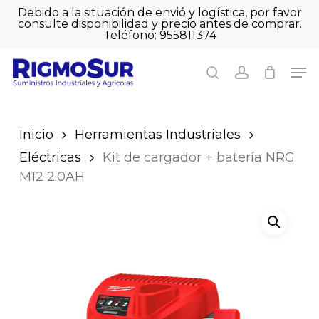
Skip
Debido a la situación de envió y logística, por favor
to
consulte disponibilidad y precio antes de comprar.
Close
Cart
main
Sé el primero en
Teléfono: 955811374
Close
Cart
content
valorar “Kit de
Men
Men
cargador + batería
search
account
NRG M12 2.0AH”
Debes
acceder
para publicar
Inicio
Herramientas Industriales
una valoración.
Eléctricas
Kit de cargador + batería NRG
M12 2.0AH