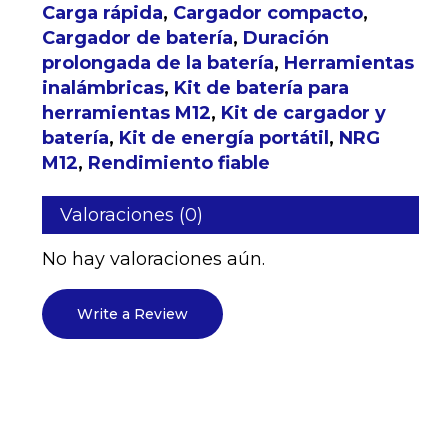
Carga rápida
,
Cargador compacto
,
Cargador de batería
,
Duración
prolongada de la batería
,
Herramientas
inalámbricas
,
Kit de batería para
herramientas M12
,
Kit de cargador y
batería
,
Kit de energía portátil
,
NRG
M12
,
Rendimiento fiable
Valoraciones (0)
No hay valoraciones aún.
No hay productos en el
Write a Review
carrito.
Go to shop