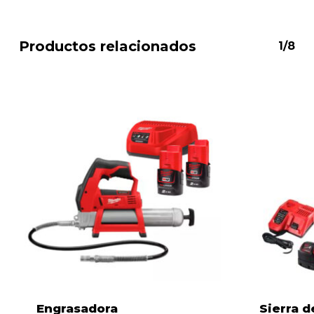
Productos relacionados
1/8
Engrasadora
Sierra d