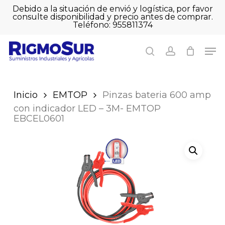
Skip
Debido a la situación de envió y logística, por favor
to
consulte disponibilidad y precio antes de comprar.
Close
Cart
main
Teléfono: 955811374
Close
Cart
content
Men
Men
search
account
Inicio
EMTOP
Pinzas bateria 600 amp
con indicador LED – 3M- EMTOP
EBCEL0601