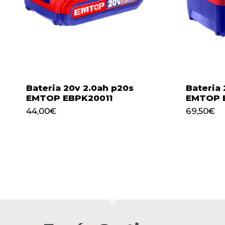
Go to shop
Bateria 20v 2.0ah p20s
Bateria
EMTOP EBPK20011
EMTOP 
44,00
€
69,50
€
44,00
€
69,50
€