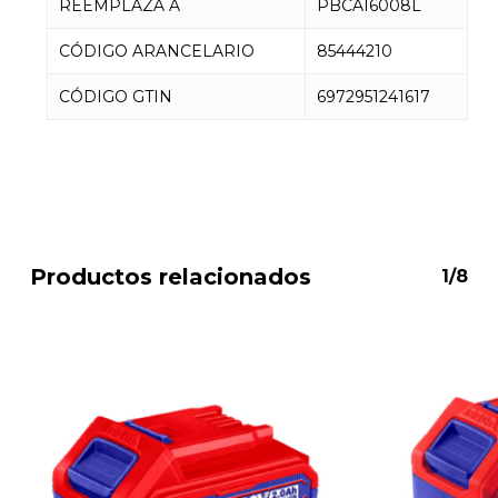
REEMPLAZA A
PBCA16008L
CÓDIGO ARANCELARIO
85444210
CÓDIGO GTIN
6972951241617
Productos relacionados
1/8
No hay productos en el
carrito.