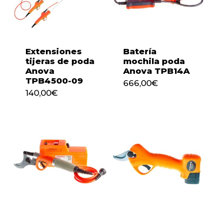
Extensiones
Batería
tijeras de poda
mochila poda
Anova
Anova TPB14A
No hay productos en el
TPB4500-09
666,00
€
140,00
€
666,00
€
carrito.
140,00
€
Go to shop