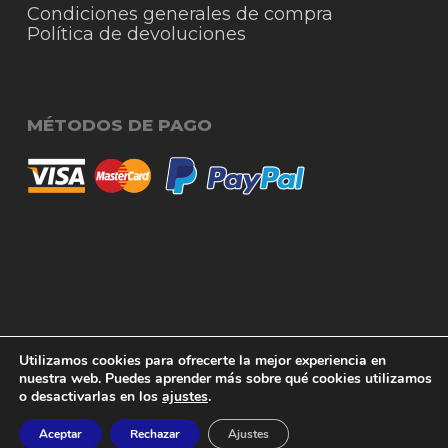
Condiciones generales de compra
Política de devoluciones
MÉTODOS DE PAGO
© 2026 RigmoSur. Proyecto realizado por Grado
Subtotal:
0,00
€
Utilizamos cookies para ofrecerte la mejor experiencia en
Creativo
Agencia de Publicidad
nuestra web. Puedes aprender más sobre qué cookies utilizamos
o desactivarlas en los
ajustes
.
Ver carrito
Finalizar compra
facebook
instagram
whatsapp
phone
email
Aceptar
Rechazar
Ajustes