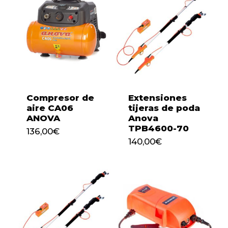
Compresor de
Extensiones
aire CA06
tijeras de poda
ANOVA
Anova
TPB4600-70
136,00
€
136,00
€
140,00
€
140,00
€