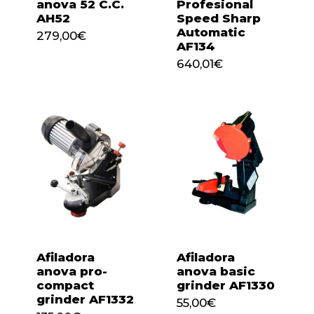
anova 52 C.C.
Profesional
AH52
Speed Sharp
Automatic
279,00
€
AF134
279,00
€
640,01
€
640,01
€
Afiladora
Afiladora
anova pro-
anova basic
compact
grinder AF1330
grinder AF1332
55,00
€
135,00
€
55,00
€