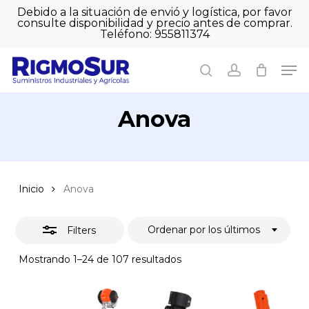
Skip
Debido a la situación de envió y logística, por favor
to
consulte disponibilidad y precio antes de comprar.
Close
Close
Cart
main
Teléfono: 955811374
Filters
Close
Cart
content
Men
Men
search
account
Anova
Inicio
Anova
Ordenar por los últimos
Filters
Ordenado
Mostrando 1–24 de 107 resultados
por
los
últimos