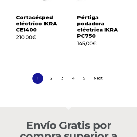
Cortacésped
Pértiga
eléctrico IKRA
podadora
CE1400
eléctrica IKRA
PC750
210,00
€
210,00
€
145,00
€
145,00
€
1
2
3
4
5
Next
Envío Gratis por
compra superior a