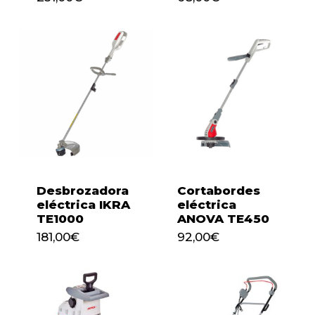
Desbrozadora
Cortabordes
eléctrica IKRA
eléctrica
TE1000
ANOVA TE450
181,00
€
92,00
€
181,00
€
92,00
€