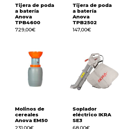
Tijera de poda
Tijera de poda
a batería
a batería
Anova
Anova
TPB4600
TPB2502
729,00
€
147,00
€
729,00
€
147,00
€
Molinos de
Soplador
cereales
eléctrico IKRA
Anova EM50
SE3
231,00
€
68,00
€
231,00
€
68,00
€