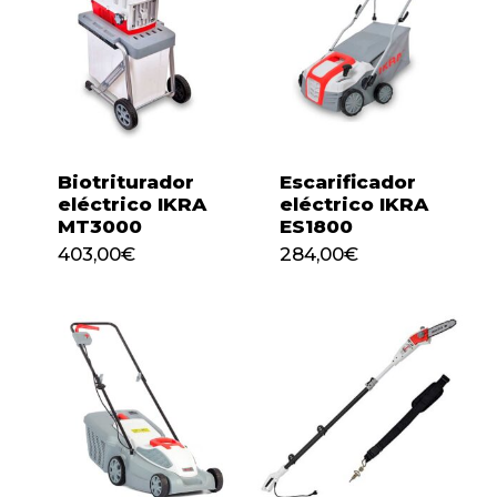
Biotriturador
Escarificador
eléctrico IKRA
eléctrico IKRA
MT3000
ES1800
403,00
€
284,00
€
403,00
€
284,00
€