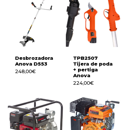
Desbrozadora
TPB2507
Anova D553
Tijera de poda
+ pertiga
248,00
€
Anova
248,00
€
224,00
€
224,00
€