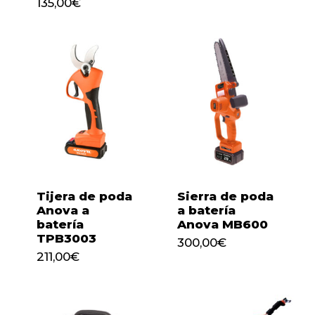
135,00
€
Tijera de poda
Sierra de poda
Anova a
a batería
batería
Anova MB600
TPB3003
300,00
€
211,00
€
300,00
€
211,00
€