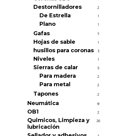
Destornilladores
2
De Estrella
1
Plano
1
Gafas
7
Hojas de sable
1
husillos para coronas
3
Niveles
1
Sierras de calar
5
Para madera
2
Para metal
2
Tapones
2
Neumática
8
OB1
2
Quimicos, Limpieza y
26
lubricación
Sellador y adhesivos