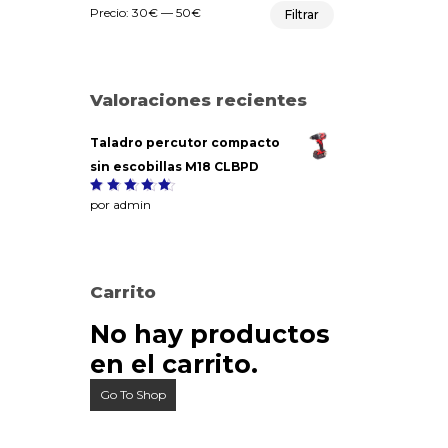
Precio
Precio
Precio:
30€
—
50€
Filtrar
mínimo
máximo
Valoraciones recientes
Taladro percutor compacto
sin escobillas M18 CLBPD
Valorado
por admin
5
con
de
5
Carrito
No hay productos
en el carrito.
Go To Shop