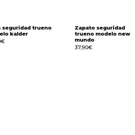
 seguridad trueno
Zapato seguridad
lo kalder
trueno modelo new
mundo
0
€
37,90
€
No h