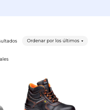
Ordenado
Ordenar por los últimos
sultados
por
ales
los
últimos