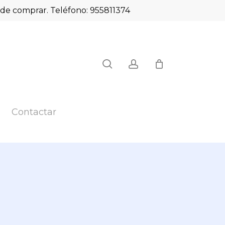
es de comprar. Teléfono: 955811374
Close
search
account
Cart
Contactar