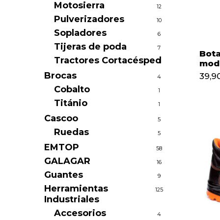
Motosierra
12
Pulverizadores
10
Sopladores
6
Tijeras de poda
7
Bota
Tractores Cortacésped
1
mode
Brocas
39,9
4
Cobalto
1
Titánio
1
Cascoo
5
Ruedas
5
EMTOP
58
GALAGAR
16
Guantes
9
Herramientas
125
Industriales
Accesorios
4