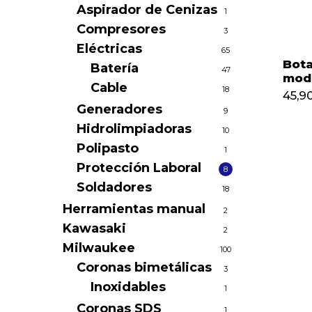
Aspirador de Cenizas
1
Compresores
3
Eléctricas
65
Bota
Batería
47
mode
Cable
18
45,9
Generadores
9
Hidrolimpiadoras
10
Polipasto
1
Protección Laboral
8
Soldadores
18
Herramientas manual
2
Kawasaki
2
Milwaukee
100
Coronas bimetálicas
3
Inoxidables
1
Coronas SDS
1