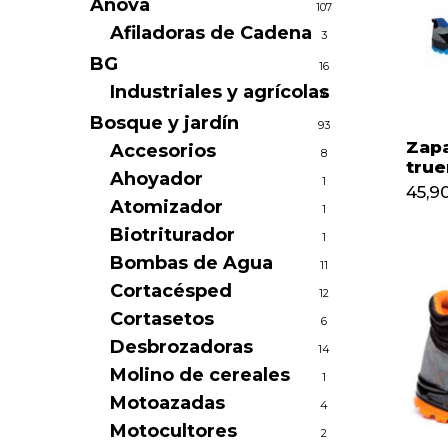
Anova
107
Afiladoras de Cadena
3
BG
16
Industriales y agrícolas
16
Bosque y jardín
93
Zapa
Accesorios
8
true
Ahoyador
1
45,9
Atomizador
1
Biotriturador
1
Bombas de Agua
11
Cortacésped
12
Cortasetos
6
Desbrozadoras
14
Molino de cereales
1
Motoazadas
4
Motocultores
2