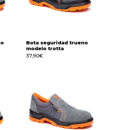
no
Bota seguridad trueno
modelo trotta
37,90
€