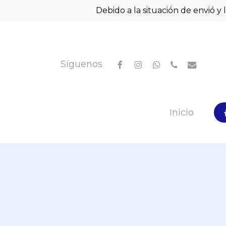
Skip
Debido a la situación de envió y 
to
main
content
facebook
instagram
whatsapp
phone
email
Síguenos
Hit enter to search or ESC to close
Inicio