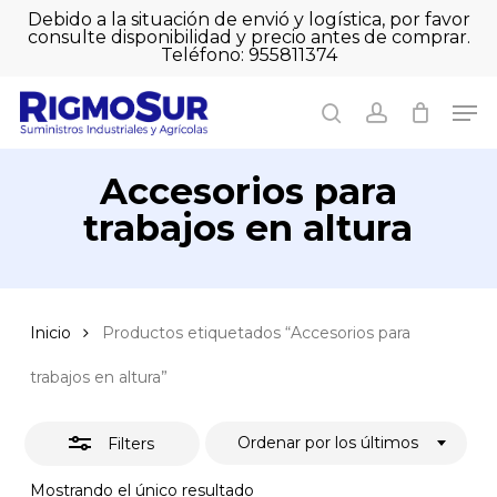
Skip
Debido a la situación de envió y logística, por favor
to
consulte disponibilidad y precio antes de comprar.
Close
Close
Cart
main
Teléfono: 955811374
Filters
Close
Cart
content
Men
Men
search
account
Accesorios para
trabajos en altura
Inicio
Productos etiquetados “Accesorios para
trabajos en altura”
Ordenar por los últimos
Filters
Mostrando el único resultado