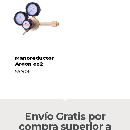
Manoreductor
Argon co2
55,90
€
55,90
€
No hay productos en el
Envío Gratis por
carrito.
compra superior a