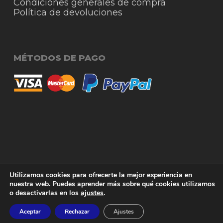
Condiciones generales de compra
Política de devoluciones
MÉTODOS DE PAGO
© 2026 RigmoSur. Proyecto realizado por Grado
Subtotal:
0,00
€
Utilizamos cookies para ofrecerte la mejor experiencia en
Creativo
Agencia de Publicidad
nuestra web. Puedes aprender más sobre qué cookies utilizamos
o desactivarlas en los
ajustes
.
Ver carrito
Finalizar compra
facebook
instagram
whatsapp
phone
email
Aceptar
Rechazar
Ajustes