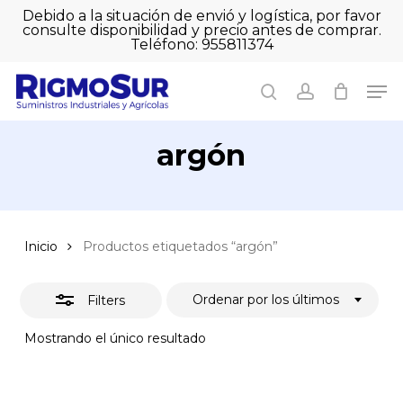
Skip
Debido a la situación de envió y logística, por favor
to
consulte disponibilidad y precio antes de comprar.
Close
Close
Cart
main
Teléfono: 955811374
Filters
Close
Cart
content
Men
Men
search
account
argón
Inicio
Productos etiquetados “argón”
Ordenar por los últimos
Filters
Mostrando el único resultado