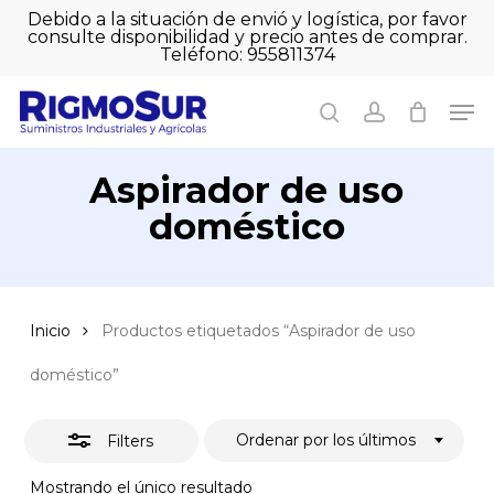
Skip
Debido a la situación de envió y logística, por favor
to
consulte disponibilidad y precio antes de comprar.
Close
Close
Cart
main
Teléfono: 955811374
Filters
Close
Cart
content
Men
Men
search
account
Aspirador de uso
doméstico
Inicio
Productos etiquetados “Aspirador de uso
doméstico”
Ordenar por los últimos
Filters
Mostrando el único resultado