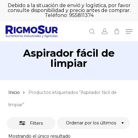
Skip
Debido a la situación de envió y logística, por favor
to
consulte disponibilidad y precio antes de comprar.
Close
Close
Cart
main
Teléfono: 955811374
Filters
Close
Cart
content
Men
Men
search
account
Aspirador fácil de
limpiar
Inicio
Productos etiquetados “Aspirador fácil de
limpiar”
Ordenar por los últimos
Filters
Mostrando el único resultado