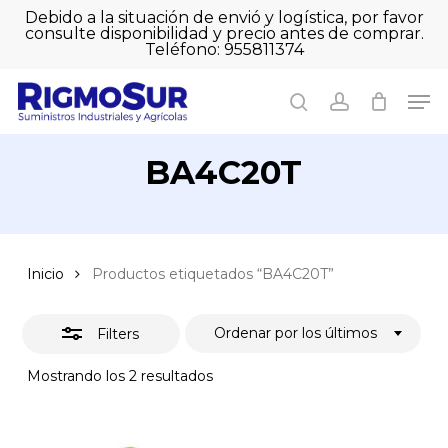
Skip
Debido a la situación de envió y logística, por favor
to
consulte disponibilidad y precio antes de comprar.
Close
Close
Cart
main
Teléfono: 955811374
Filters
Close
Cart
content
Men
Men
search
account
BA4C20T
Inicio
Productos etiquetados “BA4C20T”
Ordenar por los últimos
Filters
Ordenado
Mostrando los 2 resultados
por
los
últimos