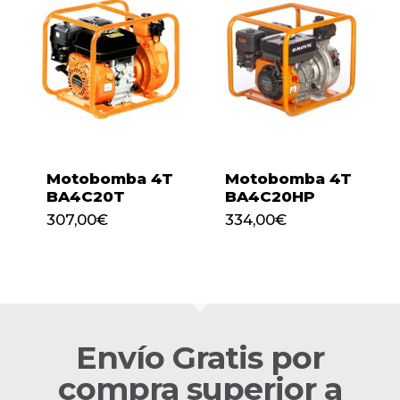
Motobomba 4T
Motobomba 4T
BA4C20T
BA4C20HP
307,00
€
334,00
€
307,00
€
334,00
€
No hay productos en el
Envío Gratis por
carrito.
compra superior a