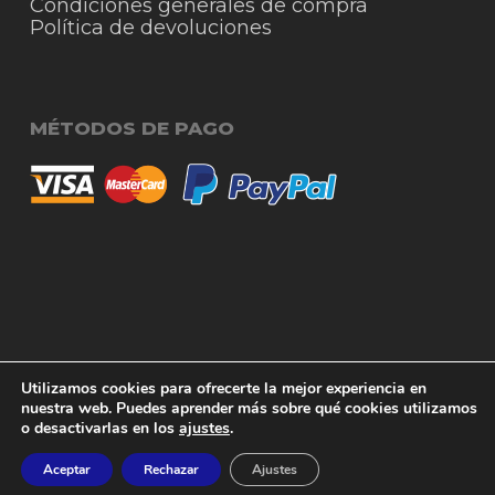
Condiciones generales de compra
Política de devoluciones
MÉTODOS DE PAGO
© 2026 RigmoSur. Proyecto realizado por Grado
Subtotal:
0,00
€
Utilizamos cookies para ofrecerte la mejor experiencia en
Creativo
Agencia de Publicidad
nuestra web. Puedes aprender más sobre qué cookies utilizamos
o desactivarlas en los
ajustes
.
Ver carrito
Finalizar compra
facebook
instagram
whatsapp
phone
email
Aceptar
Rechazar
Ajustes