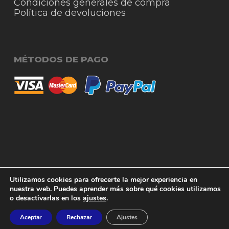
Condiciones generales de compra
Política de devoluciones
MÉTODOS DE PAGO
© 2026 RigmoSur. Proyecto realizado por Grado
Subtotal:
0,00
€
Utilizamos cookies para ofrecerte la mejor experiencia en
Creativo
Agencia de Publicidad
nuestra web. Puedes aprender más sobre qué cookies utilizamos
o desactivarlas en los
ajustes
.
Ver carrito
Finalizar compra
facebook
instagram
whatsapp
phone
email
Aceptar
Rechazar
Ajustes