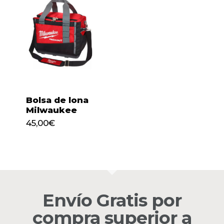
Bolsa de lona
Milwaukee
45,00
€
45,00
€
No hay productos en el
Envío Gratis por
carrito.
compra superior a