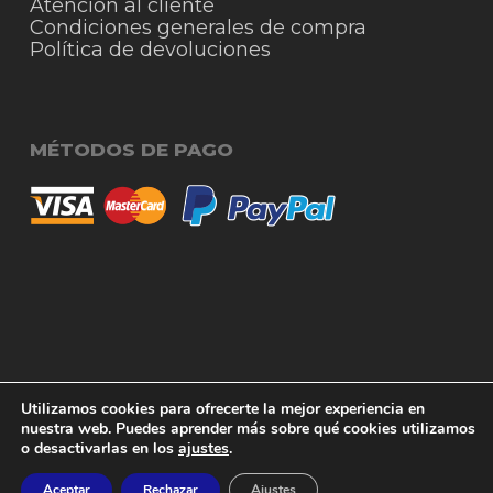
Atención al cliente
Condiciones generales de compra
Política de devoluciones
MÉTODOS DE PAGO
© 2026 RigmoSur. Proyecto realizado por Grado
Subtotal:
0,00
€
Utilizamos cookies para ofrecerte la mejor experiencia en
Creativo
Agencia de Publicidad
nuestra web. Puedes aprender más sobre qué cookies utilizamos
o desactivarlas en los
ajustes
.
Ver carrito
Finalizar compra
facebook
instagram
whatsapp
phone
email
Aceptar
Rechazar
Ajustes