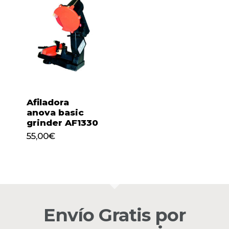
Afiladora
anova basic
grinder AF1330
55,00
€
55,00
€
No hay productos en el
carrito.
Envío Gratis por