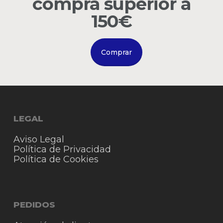
compra superior a
Go to shop
150€
Comprar
LEGAL
Aviso Legal
Política de Privacidad
Política de Cookies
PEDIDOS