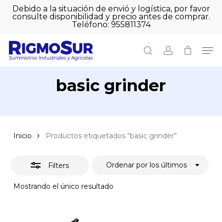
Skip
Debido a la situación de envió y logística, por favor
to
consulte disponibilidad y precio antes de comprar.
Close
Close
Cart
main
Teléfono: 955811374
Filters
Close
Cart
content
Men
Men
search
account
basic grinder
Inicio
Productos etiquetados “basic grinder”
Ordenar por los últimos
Filters
Mostrando el único resultado