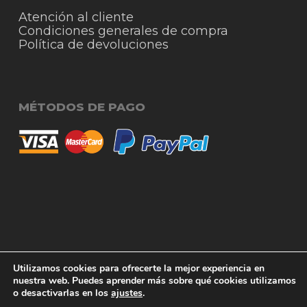
Atención al cliente
Condiciones generales de compra
Política de devoluciones
MÉTODOS DE PAGO
© 2026 RigmoSur. Proyecto realizado por Grado
Subtotal:
0,00
€
Utilizamos cookies para ofrecerte la mejor experiencia en
Creativo
Agencia de Publicidad
nuestra web. Puedes aprender más sobre qué cookies utilizamos
o desactivarlas en los
ajustes
.
Ver carrito
Finalizar compra
facebook
instagram
whatsapp
phone
email