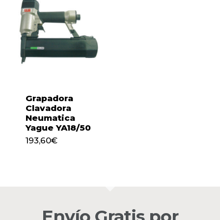
Grapadora
Clavadora
Neumatica
Yague YA18/50
193,60
€
193,60
€
No hay productos en el
carrito.
Envío Gratis por