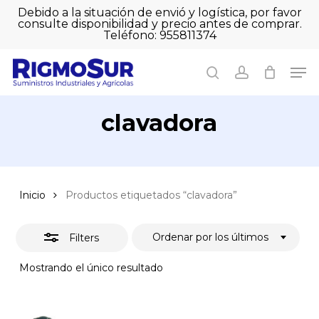
Skip
Debido a la situación de envió y logística, por favor
to
consulte disponibilidad y precio antes de comprar.
Close
Close
Cart
main
Teléfono: 955811374
Filters
Close
Cart
content
Men
Men
search
account
clavadora
Inicio
Productos etiquetados “clavadora”
Ordenar por los últimos
Filters
Mostrando el único resultado