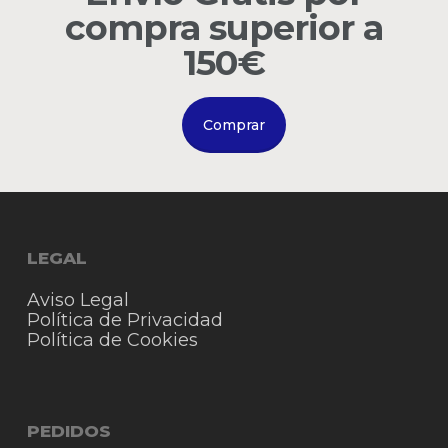
compra superior a
Go to shop
150€
Comprar
LEGAL
Aviso Legal
Política de Privacidad
Política de Cookies
PEDIDOS