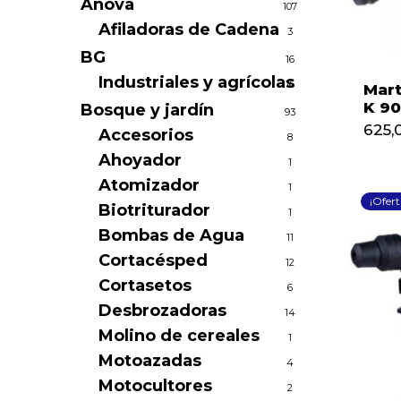
Anova
107
Afiladoras de Cadena
3
BG
16
Industriales y agrícolas
16
Mart
K 90
Bosque y jardín
93
625,
Accesorios
8
Ahoyador
1
Atomizador
1
¡Ofert
Biotriturador
1
Bombas de Agua
11
Cortacésped
12
Cortasetos
6
Desbrozadoras
14
Molino de cereales
1
Motoazadas
4
Motocultores
2