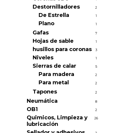
Destornilladores
2
De Estrella
1
Plano
1
Gafas
7
Hojas de sable
1
husillos para coronas
3
Niveles
1
Sierras de calar
5
Para madera
2
Para metal
2
Tapones
2
Neumática
8
OB1
2
Quimicos, Limpieza y
26
lubricación
Sellador y adhesivos