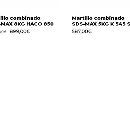
illo combinado
Martillo combinado
-MAX 8KG HACO 850
SDS-MAX 5KG K 545 
El
El
899,00
€
587,00
€
El
El
899,00
€
587,00
€
00
€
precio
precio
precio
precio
original
actual
original
actual
era:
es:
era:
es:
1.000,00€.
899,00€.
1.000,00€.
899,00€.