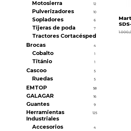
Motosierra
12
Pulverizadores
10
Mart
Sopladores
6
SDS
Tijeras de poda
7
1.000,
Tractores Cortacésped
1
Brocas
4
Cobalto
1
Titánio
1
Cascoo
5
Ruedas
5
EMTOP
58
GALAGAR
16
Guantes
9
Herramientas
125
Industriales
Accesorios
4