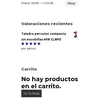
Precio
Precio
Precio:
530€
—
1.000€
Filtrar
mínimo
máximo
Valoraciones recientes
Taladro percutor compacto
sin escobillas M18 CLBPD
Valorado
por admin
5
con
de
5
Carrito
No hay productos
en el carrito.
Go To Shop