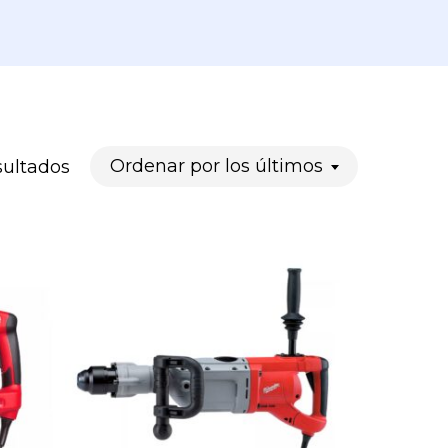
Ordenado
Ordenar por los últimos
sultados
por
los
últimos