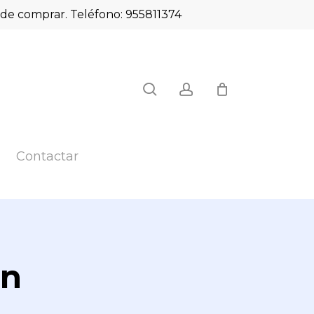
es de comprar. Teléfono: 955811374
Close
search
account
Cart
Contactar
ón