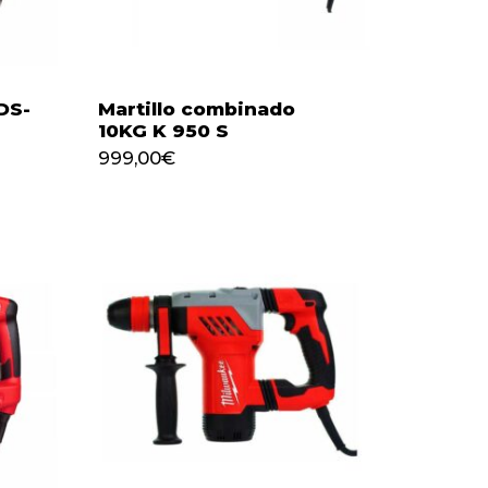
DS-
Martillo combinado
10KG K 950 S
999,00
€
999,00
€