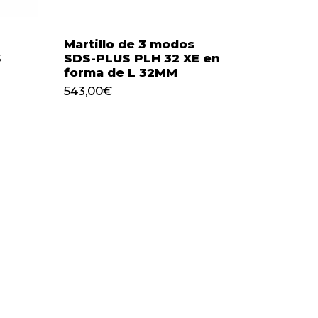
Martillo de 3 modos
S
SDS-PLUS PLH 32 XE en
forma de L 32MM
543,00
€
543,00
€