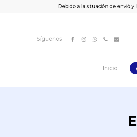
Skip
Debido a la situación de envió y 
to
main
content
facebook
instagram
whatsapp
phone
email
Síguenos
Hit enter to search or ESC to close
Inicio
E