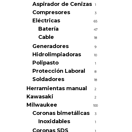
Aspirador de Cenizas
1
Compresores
3
Eléctricas
65
Batería
47
Cable
18
Generadores
9
Hidrolimpiadoras
10
Polipasto
1
Protección Laboral
8
Soldadores
18
Herramientas manual
2
Kawasaki
2
Milwaukee
100
Coronas bimetálicas
3
Inoxidables
1
Coronas SDS
1