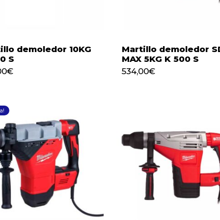
illo demoledor 10KG
Martillo demoledor S
0 S
MAX 5KG K 500 S
625,00
€
534,00
€
00
€
534,00
€
a!