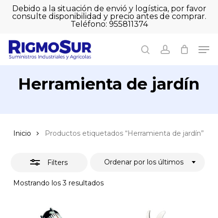
Skip
Debido a la situación de envió y logística, por favor
to
consulte disponibilidad y precio antes de comprar.
Close
Close
Cart
main
Teléfono: 955811374
Filters
Close
Cart
content
Men
Men
search
account
Herramienta de jardín
Inicio
Productos etiquetados “Herramienta de jardín”
Ordenar por los últimos
Filters
Ordenado
Mostrando los 3 resultados
por
los
últimos