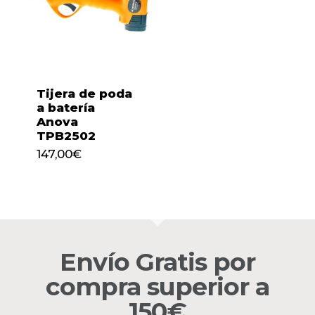
No hay productos en el
Tijera de poda
a batería
carrito.
Anova
TPB2502
147,00
€
Go to shop
147,00
€
Envío Gratis por
compra superior a
150€