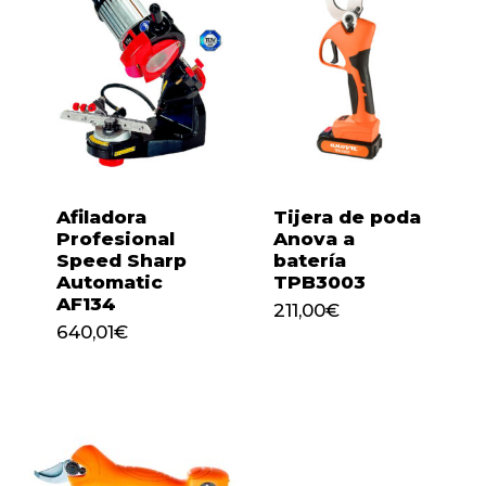
Afiladora
Tijera de poda
Profesional
Anova a
Speed Sharp
batería
Automatic
TPB3003
AF134
211,00
€
640,01
€
211,00
€
640,01
€