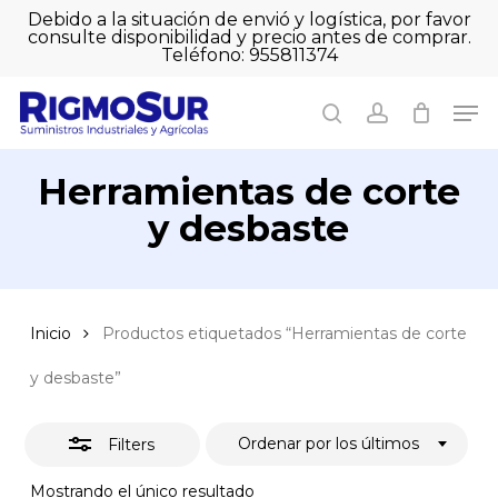
Skip
Debido a la situación de envió y logística, por favor
to
consulte disponibilidad y precio antes de comprar.
Close
Close
Cart
main
Teléfono: 955811374
Filters
Close
Cart
content
Men
Men
search
account
Herramientas de corte
y desbaste
Inicio
Productos etiquetados “Herramientas de corte
y desbaste”
Ordenar por los últimos
Filters
Mostrando el único resultado