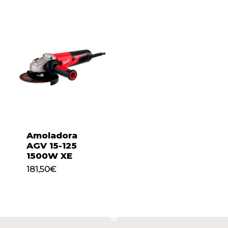
Amoladora
AGV 15-125
1500W XE
181,50
€
181,50
€
No hay productos en el
carrito.