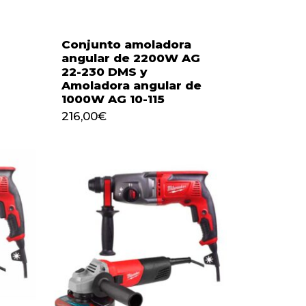
Conjunto amoladora
angular de 2200W AG
22-230 DMS y
Amoladora angular de
1000W AG 10-115
216,00
€
216,00
€
ay productos en el carrito.
Go to shop