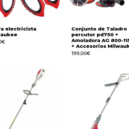
ra electricista
Conjunto de Taladro
waukee
percutor pd750 +
Amoladora AG 800-11
0
€
+ Accesorios Milwau
199,00
€
199,00
€
40
€