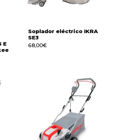
Soplador eléctrico IKRA
SE3
5 E
68,00
€
kee
68,00
€