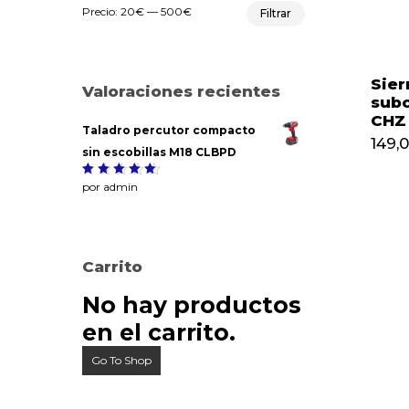
Precio
Precio
Precio:
20€
—
500€
Filtrar
mínimo
máximo
Sier
Valoraciones recientes
sub
CHZ
Taladro percutor compacto
149,
sin escobillas M18 CLBPD
Valorado
por admin
5
con
de
5
Carrito
No hay productos
en el carrito.
Go To Shop