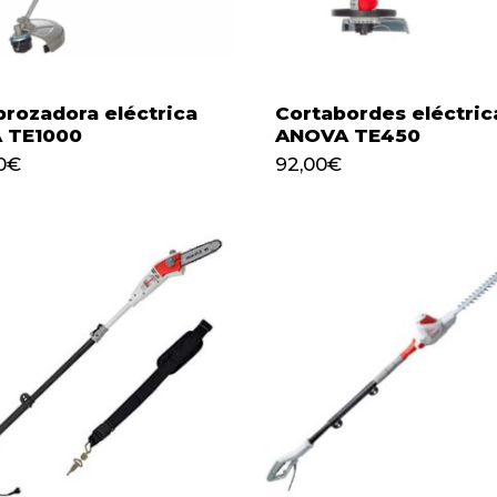
rozadora eléctrica
Cortabordes eléctric
A TE1000
ANOVA TE450
0
€
92,00
€
00
€
92,00
€