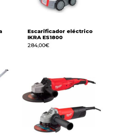
a
Escarificador eléctrico
IKRA ES1800
284,00
€
284,00
€