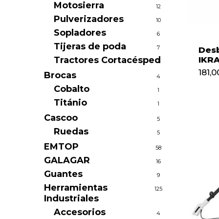
Motosierra
12
Pulverizadores
10
Sopladores
6
Tijeras de poda
7
Desb
Tractores Cortacésped
IKR
1
181,0
Brocas
4
181,
Cobalto
1
Titánio
1
Cascoo
5
Ruedas
5
EMTOP
58
GALAGAR
16
Guantes
9
Herramientas
125
Industriales
Accesorios
4