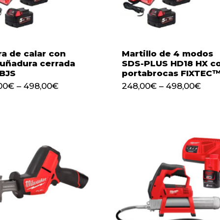
ra de calar con
Martillo de 4 modos
uñadura cerrada
SDS-PLUS HD18 HX c
 BJS
portabrocas FIXTEC
00
€
–
498,00
€
248,00
€
–
498,00
€