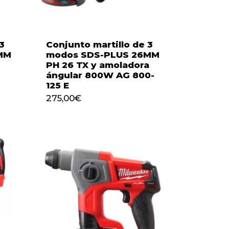
3
Conjunto martillo de 3
MM
modos SDS-PLUS 26MM
PH 26 TX y amoladora
ángular 800W AG 800-
125 E
275,00
€
275,00
€