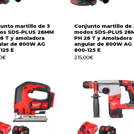
unto martillo de 3
Conjunto martillo de 
os SDS-PLUS 26MM
modos SDS-PLUS 26
6 T y amoladora
PH 26 T y Amoladora
ular de 800W AG
angular de 800W AG
125 E
800-125 E
215,00
€
0
€
215,00
€
00
€