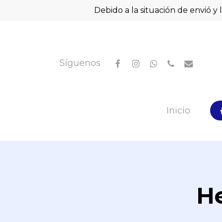
Skip
Debido a la situación de envió y 
to
main
content
facebook
instagram
whatsapp
phone
email
Síguenos
Hit enter to search or ESC to close
Inicio
He