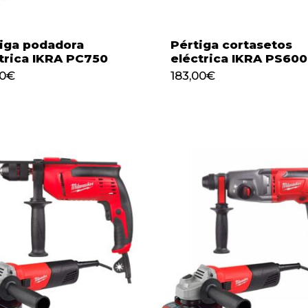
iga podadora
Pértiga cortasetos
trica IKRA PC750
eléctrica IKRA PS600
00
€
183,00
€
145,00
€
183,00
€
No h