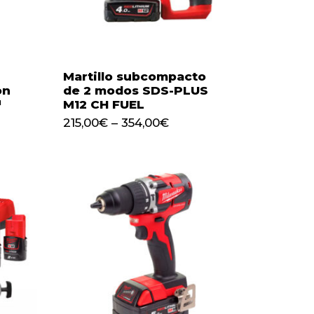
Martillo subcompacto
on
de 2 modos SDS-PLUS
™
M12 CH FUEL
215,00
€
–
354,00
€