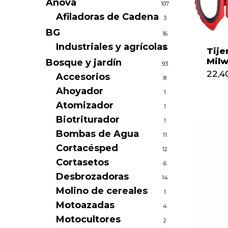
Anova
107
Afiladoras de Cadena
3
BG
16
Industriales y agrícolas
16
Tije
Mil
Bosque y jardín
93
22,4
Accesorios
8
Ahoyador
1
22,
Atomizador
1
Biotriturador
1
Bombas de Agua
11
Cortacésped
12
Cortasetos
6
Desbrozadoras
14
Molino de cereales
1
Motoazadas
4
Motocultores
2