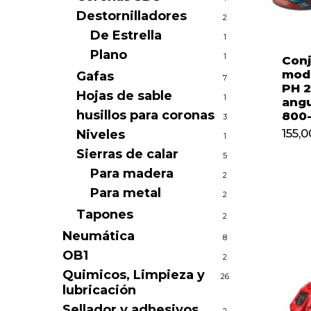
Destornilladores
2
De Estrella
1
Plano
1
Conj
mod
Gafas
7
PH 2
Hojas de sable
1
ang
husillos para coronas
800-
3
155,0
Niveles
1
155,
Sierras de calar
5
Para madera
2
Para metal
2
Tapones
2
Neumática
8
OB1
2
Quimicos, Limpieza y
26
lubricación
Sellador y adhesivos