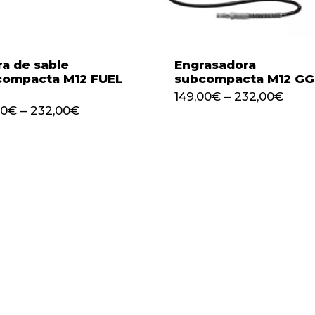
ra de sable
Engrasadora
compacta M12 FUEL
subcompacta M12 GG
149,00
€
–
232,00
€
00
€
–
232,00
€