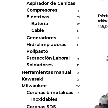
Aspirador de Cenizas
1
Compresores
3
Pért
Eléctricas
65
eléc
Batería
47
145,
Cable
18
Generadores
9
Hidrolimpiadoras
10
Polipasto
1
Protección Laboral
8
Soldadores
18
Herramientas manual
2
Kawasaki
2
Milwaukee
100
Coronas bimetálicas
3
Inoxidables
1
Coronas SDS
1