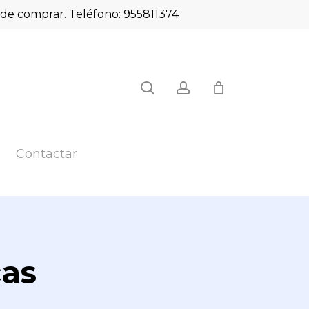
es de comprar. Teléfono: 955811374
Close
search
account
Cart
Contactar
cas