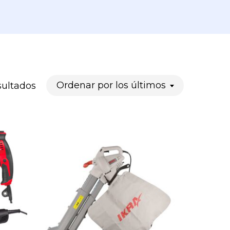
Ordenado
Ordenar por los últimos
sultados
por
los
últimos