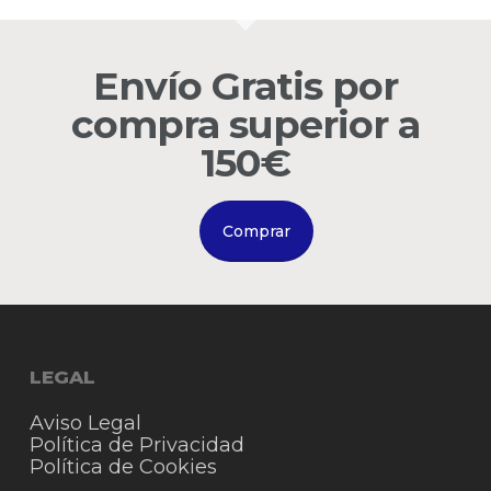
carrito.
Envío Gratis por
Go to shop
compra superior a
150€
Comprar
LEGAL
Aviso Legal
Política de Privacidad
Política de Cookies