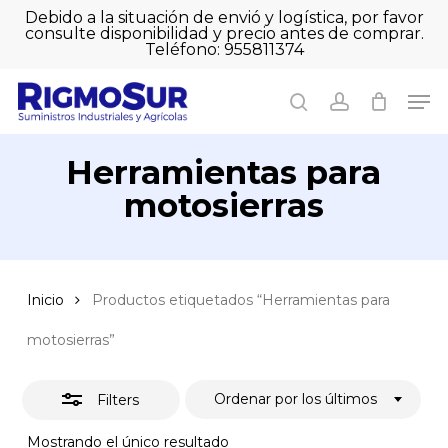
Skip
Debido a la situación de envió y logística, por favor
to
consulte disponibilidad y precio antes de comprar.
Close
Close
Cart
main
Teléfono: 955811374
Filters
Close
Cart
content
Men
Men
search
account
Herramientas para
motosierras
Inicio
Productos etiquetados “Herramientas para
motosierras”
Ordenar por los últimos
Filters
Mostrando el único resultado