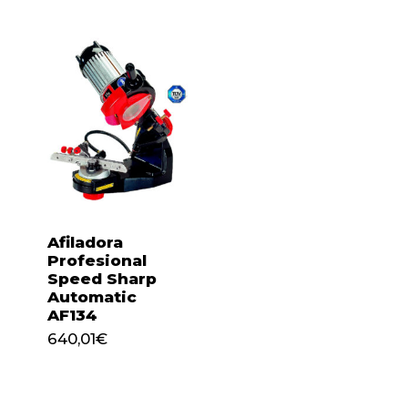
Afiladora
Profesional
Speed Sharp
Automatic
AF134
640,01
€
640,01
€
No hay productos en el