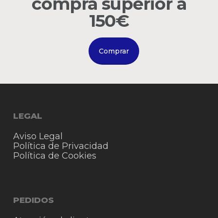
compra superior a
Go to shop
150€
Comprar
LEGAL
Aviso Legal
Política de Privacidad
Política de Cookies
PEDIDOS