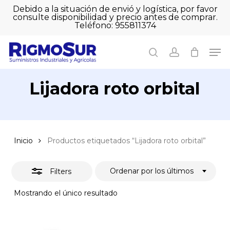
Skip
Debido a la situación de envió y logística, por favor
to
consulte disponibilidad y precio antes de comprar.
Close
Close
Cart
main
Teléfono: 955811374
Filters
Close
Cart
content
Men
Men
search
account
Lijadora roto orbital
Inicio
Productos etiquetados “Lijadora roto orbital”
Ordenar por los últimos
Filters
Mostrando el único resultado