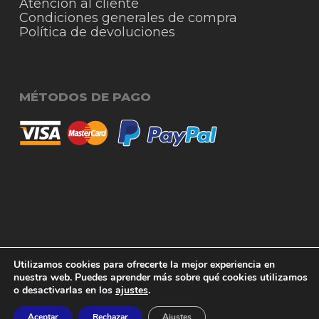
Atención al cliente
Condiciones generales de compra
Política de devoluciones
MÉTODOS DE PAGO
© 2026 RigmoSur. Proyecto realizado por Grado
Subtotal:
0,00
€
Utilizamos cookies para ofrecerte la mejor experiencia en
Creativo
Agencia de Publicidad
nuestra web. Puedes aprender más sobre qué cookies utilizamos
o desactivarlas en los
ajustes
.
Ver carrito
Finalizar compra
facebook
instagram
whatsapp
phone
email
Aceptar
Rechazar
Ajustes