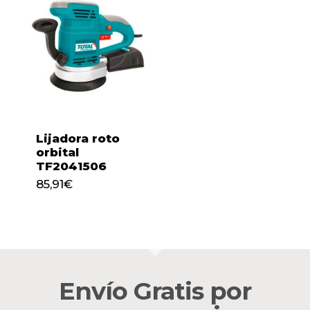
Lijadora roto
orbital
TF2041506
85,91
€
85,91
€
No hay productos en el
carrito.
Envío Gratis por