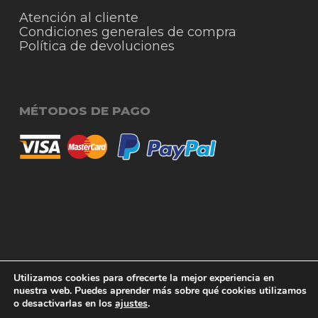
Atención al cliente
Condiciones generales de compra
Política de devoluciones
MÉTODOS DE PAGO
© 2026 RigmoSur. Proyecto realizado por Grado
Subtotal:
0,00
€
Utilizamos cookies para ofrecerte la mejor experiencia en
Creativo
Agencia de Publicidad
nuestra web. Puedes aprender más sobre qué cookies utilizamos
o desactivarlas en los
ajustes
.
Ver carrito
Finalizar compra
facebook
instagram
whatsapp
phone
email