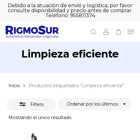
Skip
Debido a la situación de envió y logística, por favor
to
consulte disponibilidad y precio antes de comprar.
Close
Close
Cart
main
Teléfono: 955811374
Filters
Close
Cart
content
Men
Men
search
account
Limpieza eficiente
Inicio
Productos etiquetados “Limpieza eficiente”
Ordenar por los últimos
Filters
Mostrando el único resultado