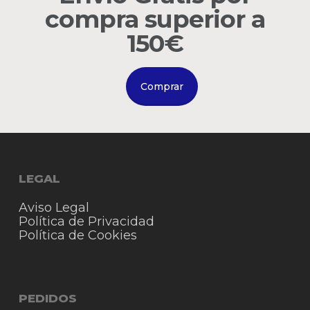
compra superior a
Go to shop
150€
Comprar
LEGAL
Aviso Legal
Política de Privacidad
Política de Cookies
PEDIDOS