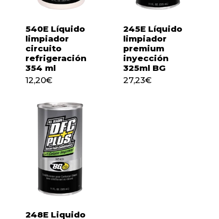
540E Líquido
245E Líquido
limpiador
limpiador
circuito
premium
refrigeración
inyección
354 ml
325ml BG
12,20
€
27,23
€
12,20
€
27,23
€
248E Liquido