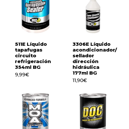
511E Líquido
3306E Líquido
tapafugas
acondicionador/
circuito
sellador
refrigeración
dirección
354ml BG
hidráulica
177ml BG
9,99
€
9,99
€
11,90
€
11,90
€