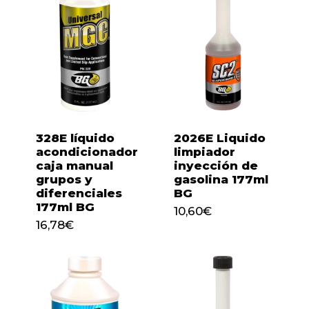
328E líquido
2026E Liquido
acondicionador
limpiador
caja manual
inyección de
grupos y
gasolina 177ml
diferenciales
BG
177ml BG
10,60
€
16,78
€
10,60
€
16,78
€