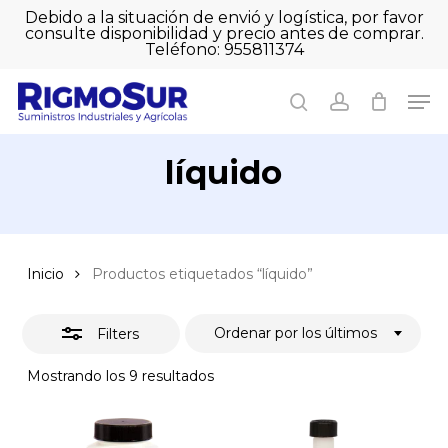
Skip
Debido a la situación de envió y logística, por favor
to
consulte disponibilidad y precio antes de comprar.
Close
Close
Cart
main
Teléfono: 955811374
Filters
Close
Cart
content
Men
Men
search
account
líquido
Inicio
Productos etiquetados “líquido”
Ordenar por los últimos
Filters
Ordenado
Mostrando los 9 resultados
por
los
últimos