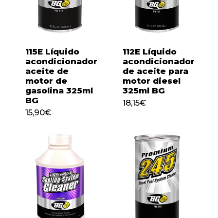
115E Líquido
112E Líquido
acondicionador
acondicionador
aceite de
de aceite para
motor de
motor diesel
gasolina 325ml
325ml BG
BG
18,15
€
15,90
€
18,15
€
15,90
€
No hay productos en el
carrito.
Go to shop