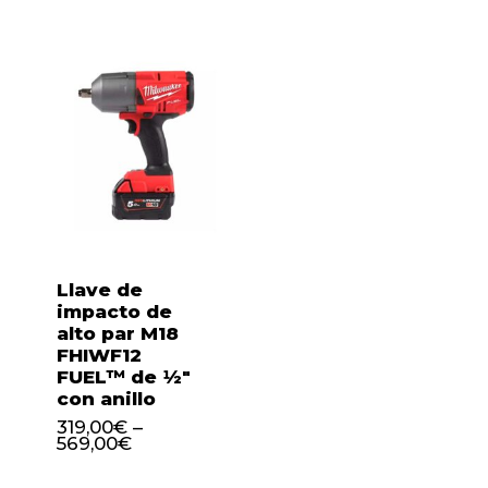
Llave de
impacto de
alto par M18
FHIWF12
FUEL™ de ½″
con anillo
319,00
€
–
569,00
€