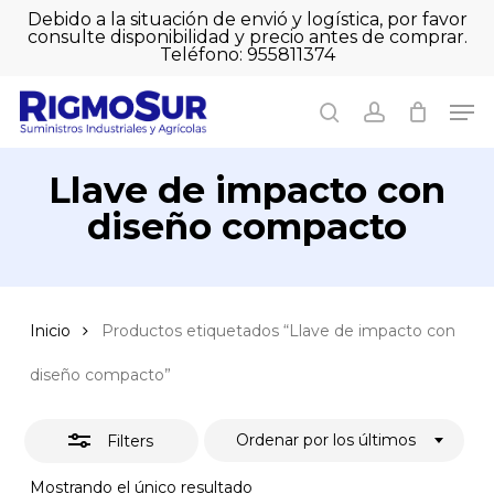
Skip
Debido a la situación de envió y logística, por favor
to
consulte disponibilidad y precio antes de comprar.
Close
Close
Cart
main
Teléfono: 955811374
Filters
Close
Cart
content
Men
Men
search
account
Llave de impacto con
diseño compacto
Inicio
Productos etiquetados “Llave de impacto con
diseño compacto”
Ordenar por los últimos
Filters
Mostrando el único resultado