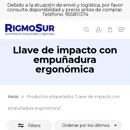
Skip
Debido a la situación de envió y logística, por favor
to
consulte disponibilidad y precio antes de comprar.
Close
Close
Cart
main
Teléfono: 955811374
Filters
Close
Cart
content
Men
Men
search
account
Llave de impacto con
empuñadura
ergonómica
Inicio
Productos etiquetados “Llave de impacto con
empuñadura ergonómica”
Ordenar por los últimos
Filters