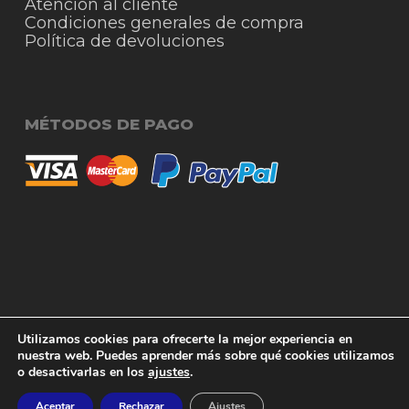
Atención al cliente
Condiciones generales de compra
Política de devoluciones
MÉTODOS DE PAGO
© 2026 RigmoSur. Proyecto realizado por Grado
Subtotal:
0,00
€
Utilizamos cookies para ofrecerte la mejor experiencia en
Creativo
Agencia de Publicidad
nuestra web. Puedes aprender más sobre qué cookies utilizamos
o desactivarlas en los
ajustes
.
Ver carrito
Finalizar compra
facebook
instagram
whatsapp
phone
email
Aceptar
Rechazar
Ajustes