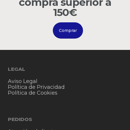
compra superior a
Go to shop
150€
Comprar
LEGAL
Aviso Legal
Política de Privacidad
Política de Cookies
PEDIDOS