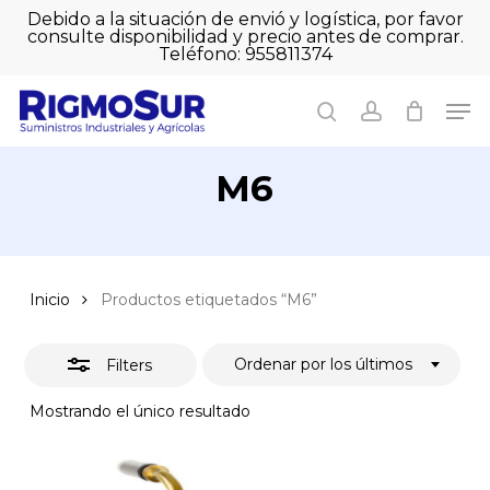
Skip
Debido a la situación de envió y logística, por favor
to
consulte disponibilidad y precio antes de comprar.
Close
Close
Cart
main
Teléfono: 955811374
Filters
Close
Cart
content
Men
Men
search
account
M6
Inicio
Productos etiquetados “M6”
Ordenar por los últimos
Filters
Mostrando el único resultado