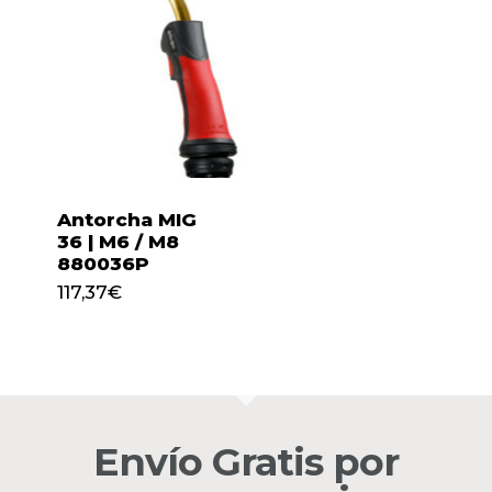
Antorcha MIG
36 | M6 / M8
880036P
117,37
€
117,37
€
No hay productos en el
carrito.
Envío Gratis por