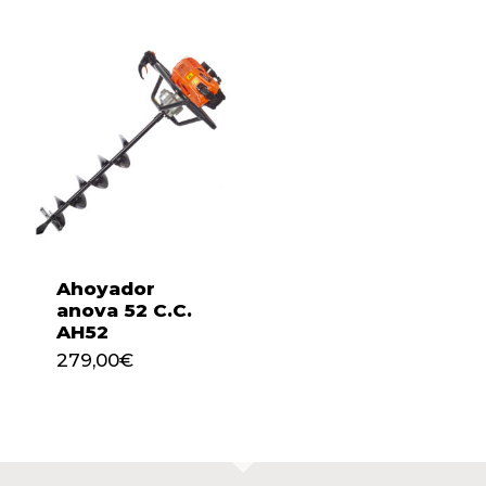
Ahoyador
anova 52 C.C.
AH52
279,00
€
279,00
€
No hay productos en el
carrito.