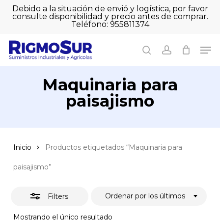
Skip
Debido a la situación de envió y logística, por favor
to
consulte disponibilidad y precio antes de comprar.
Close
Close
Cart
main
Teléfono: 955811374
Filters
Close
Cart
content
Men
Men
search
account
Maquinaria para
paisajismo
Inicio
Productos etiquetados “Maquinaria para
paisajismo”
Ordenar por los últimos
Filters
Mostrando el único resultado