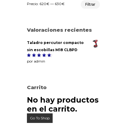
Precio
Precio
Precio:
620€
—
630€
Filtrar
mínimo
máximo
Valoraciones recientes
Taladro percutor compacto
sin escobillas M18 CLBPD
Valorado
por admin
5
con
de
5
Carrito
No hay productos
en el carrito.
Go To Shop