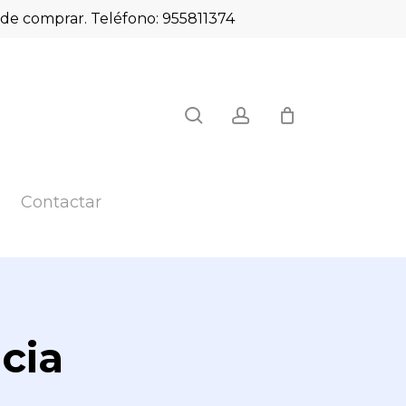
es de comprar. Teléfono: 955811374
Close
search
account
Cart
Contactar
cia