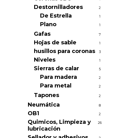
Destornilladores
2
De Estrella
1
Plano
1
Gafas
7
Hojas de sable
1
husillos para coronas
3
Niveles
1
Sierras de calar
5
Para madera
2
Para metal
2
Tapones
2
Neumática
8
OB1
2
Quimicos, Limpieza y
26
lubricación
Sellador y adhesivos