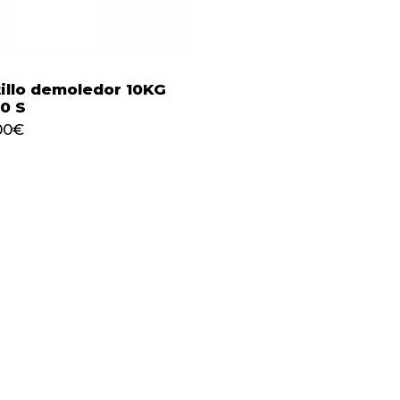
illo demoledor 10KG
0 S
625,00
€
00
€