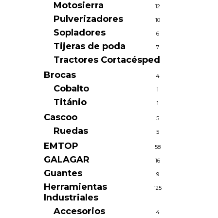
Motosierra
12
Pulverizadores
10
Sopladores
6
Tijeras de poda
7
Tractores Cortacésped
1
Brocas
4
Cobalto
1
Titánio
1
Cascoo
5
Ruedas
5
EMTOP
58
GALAGAR
16
Guantes
9
Herramientas
125
Industriales
Accesorios
4