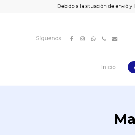
Skip
Debido a la situación de envió y 
to
main
content
facebook
instagram
whatsapp
phone
email
Síguenos
Hit enter to search or ESC to close
Inicio
Ma