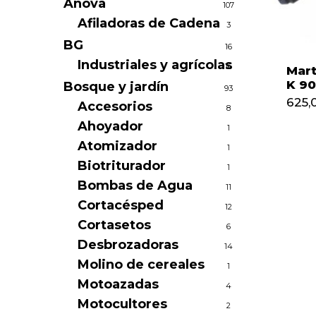
Anova
107
Afiladoras de Cadena
3
BG
16
Industriales y agrícolas
16
Mart
K 90
Bosque y jardín
93
625,
Accesorios
8
Ahoyador
1
Atomizador
1
Biotriturador
1
Bombas de Agua
11
Cortacésped
12
Cortasetos
6
Desbrozadoras
14
Molino de cereales
1
Motoazadas
4
Motocultores
2