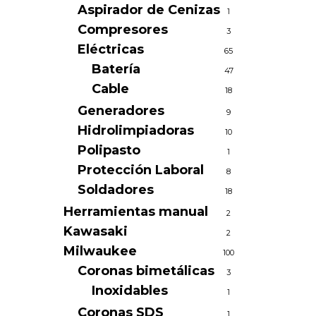
Aspirador de Cenizas
1
Compresores
3
Eléctricas
65
Batería
47
Cable
18
Generadores
9
Hidrolimpiadoras
10
Polipasto
1
Protección Laboral
8
Soldadores
18
Herramientas manual
2
Kawasaki
2
Milwaukee
100
Coronas bimetálicas
3
Inoxidables
1
Coronas SDS
1