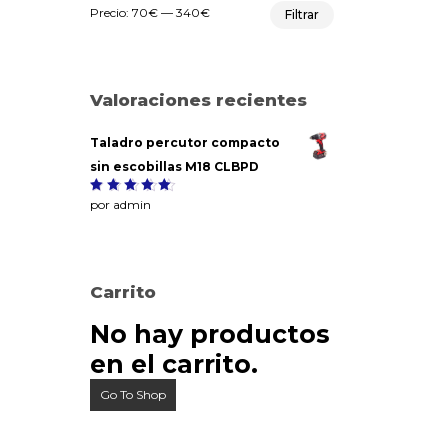
Precio
Precio
Precio:
70€
—
340€
Filtrar
mínimo
máximo
Valoraciones recientes
Taladro percutor compacto
sin escobillas M18 CLBPD
Valorado
por admin
5
con
de
5
Carrito
No hay productos
en el carrito.
Go To Shop