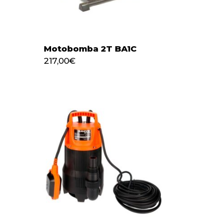
Motobomba 2T BA1C
217,00
€
217,00
€