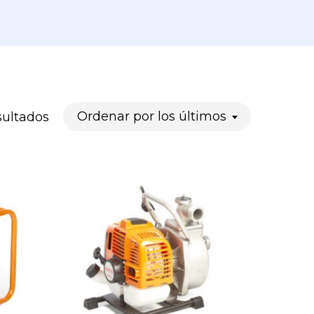
Ordenado
Ordenar por los últimos
sultados
por
los
últimos