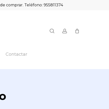
es de comprar. Teléfono: 955811374
Close
search
account
Cart
Contactar
o