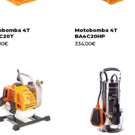
obomba 4T
Motobomba 4T
C20T
BA4C20HP
307,00
€
334,00
€
00
€
334,00
€