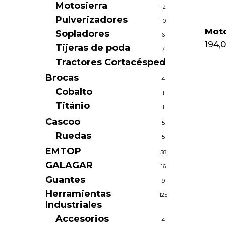
Motosierra
12
Pulverizadores
10
Mot
Sopladores
6
194,
Tijeras de poda
7
Tractores Cortacésped
1
Brocas
4
Cobalto
1
Titánio
1
Cascoo
5
Ruedas
5
EMTOP
58
GALAGAR
16
Guantes
9
Herramientas
125
Industriales
Accesorios
4