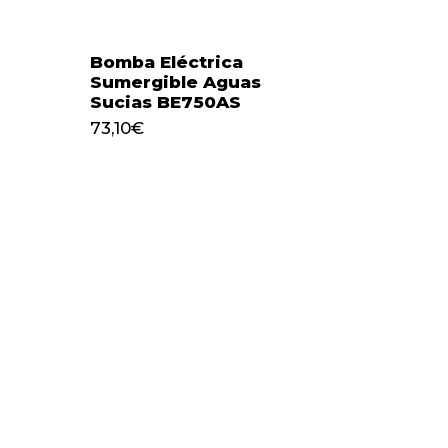
Bomba Eléctrica
Sumergible Aguas
Sucias BE750AS
73,10
€
73,10
€