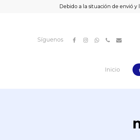
Skip
Debido a la situación de envió y 
to
main
content
facebook
instagram
whatsapp
phone
email
Síguenos
Hit enter to search or ESC to close
Inicio