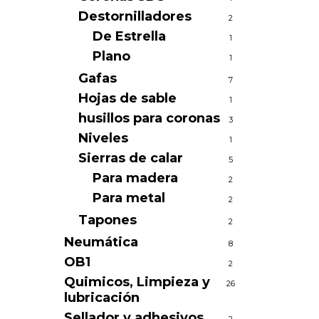
Destornilladores
2
De Estrella
1
Plano
1
Gafas
7
Hojas de sable
1
husillos para coronas
3
Niveles
1
Sierras de calar
5
Para madera
2
Para metal
2
Tapones
2
Neumática
8
OB1
2
Quimicos, Limpieza y
26
lubricación
Sellador y adhesivos