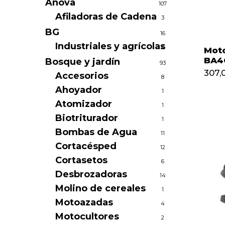
Anova
107
Afiladoras de Cadena
3
BG
16
Industriales y agrícolas
16
Mot
BA4
Bosque y jardín
93
307,
Accesorios
8
Ahoyador
1
Atomizador
1
Biotriturador
1
Bombas de Agua
11
Cortacésped
12
Cortasetos
6
Desbrozadoras
14
Molino de cereales
1
Motoazadas
4
Motocultores
2