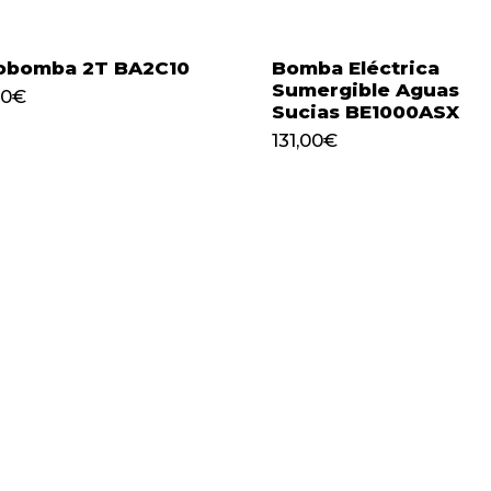
obomba 2T BA2C10
Bomba Eléctrica
Sumergible Aguas
00
€
Sucias BE1000ASX
194,00
€
131,00
€
131,00
€