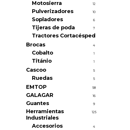
Motosierra
12
Pulverizadores
10
Sopladores
6
Tijeras de poda
7
Tractores Cortacésped
1
Brocas
4
Cobalto
1
Titánio
1
Cascoo
5
Ruedas
5
EMTOP
58
GALAGAR
16
Guantes
9
Herramientas
125
Industriales
Accesorios
4