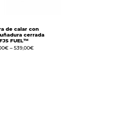
ra de calar con
uñadura cerrada
 FJS FUEL™
00
€
–
539,00
€