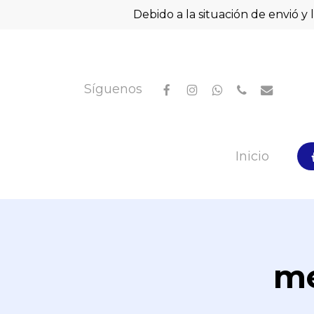
Skip
Debido a la situación de envió y 
to
main
content
facebook
instagram
whatsapp
phone
email
Síguenos
Hit enter to search or ESC to close
Inicio
me