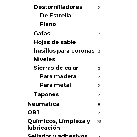
Destornilladores
2
De Estrella
1
Plano
1
Gafas
7
Hojas de sable
1
husillos para coronas
3
Niveles
1
Sierras de calar
5
Para madera
2
Para metal
2
Tapones
2
Neumática
8
OB1
2
Quimicos, Limpieza y
26
lubricación
Sellador y adhesivos