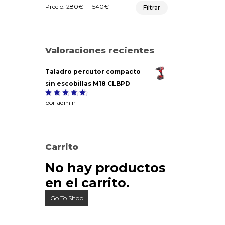
Precio
Precio
Precio:
280€
—
540€
Filtrar
mínimo
máximo
Valoraciones recientes
Taladro percutor compacto
sin escobillas M18 CLBPD
Valorado
por admin
5
con
de
5
Carrito
No hay productos
en el carrito.
Go To Shop