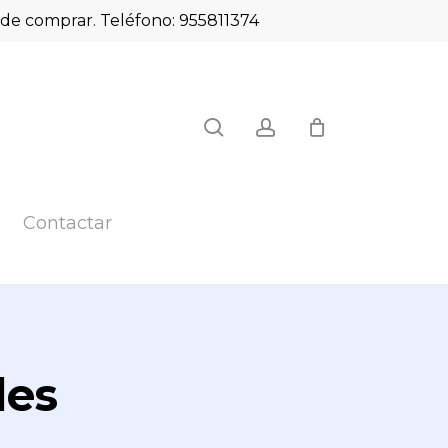
es de comprar. Teléfono: 955811374
Close
search
account
Cart
Contactar
les