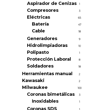
Aspirador de Cenizas
1
Compresores
3
Eléctricas
65
Batería
47
Cable
18
Generadores
9
Hidrolimpiadoras
10
Polipasto
1
Protección Laboral
8
Soldadores
18
Herramientas manual
2
Kawasaki
2
Milwaukee
100
Coronas bimetálicas
3
Inoxidables
1
Coronas SDS
1