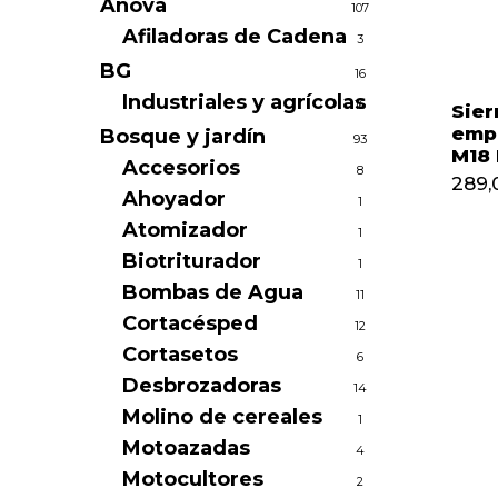
Anova
107
Afiladoras de Cadena
3
BG
16
Industriales y agrícolas
16
Sier
emp
Bosque y jardín
93
M18
Accesorios
8
289,
Ahoyador
1
Atomizador
1
Biotriturador
1
Bombas de Agua
11
Cortacésped
12
Cortasetos
6
Desbrozadoras
14
Molino de cereales
1
Motoazadas
4
Motocultores
2