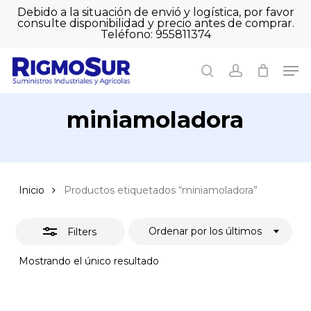
Skip
Debido a la situación de envió y logística, por favor
to
consulte disponibilidad y precio antes de comprar.
Close
Close
Cart
main
Teléfono: 955811374
Filters
Close
Cart
content
Men
Men
search
account
miniamoladora
Inicio
Productos etiquetados “miniamoladora”
Ordenar por los últimos
Filters
Mostrando el único resultado