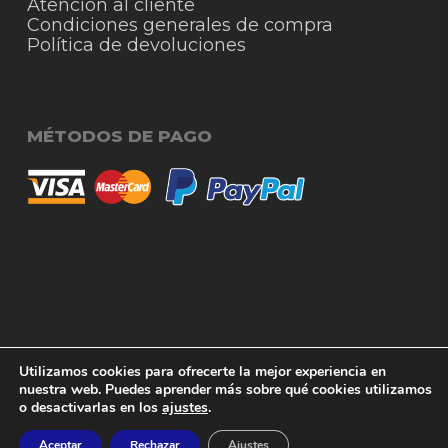
Atención al cliente
Condiciones generales de compra
Política de devoluciones
MÉTODOS DE PAGO
© 2026 RigmoSur. Proyecto realizado por Grado
Subtotal:
0,00
€
Utilizamos cookies para ofrecerte la mejor experiencia en
Creativo
Agencia de Publicidad
nuestra web. Puedes aprender más sobre qué cookies utilizamos
o desactivarlas en los
ajustes
.
Ver carrito
Finalizar compra
facebook
instagram
whatsapp
phone
email
Aceptar
Rechazar
Ajustes