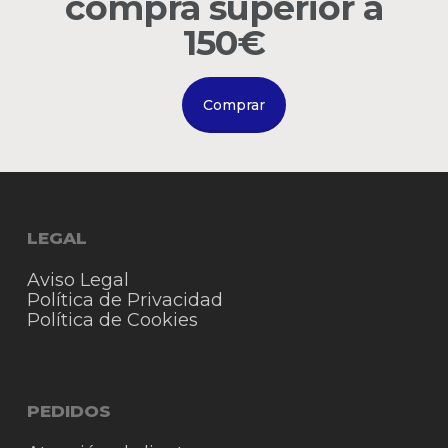
compra superior a
Go to shop
150€
Comprar
LEGAL
Aviso Legal
Política de Privacidad
Política de Cookies
PEDIDOS