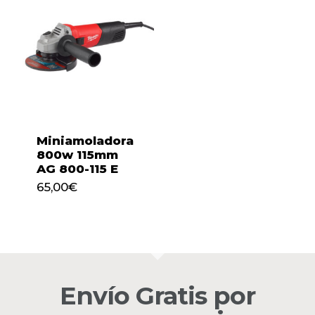
Miniamoladora
800w 115mm
AG 800-115 E
65,00
€
65,00
€
No hay productos en el
carrito.
Envío Gratis por