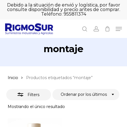
Skip
Debido a la situación de envió y logística, por favor
to
consulte disponibilidad y precio antes de comprar.
Close
Close
Cart
main
Teléfono: 955811374
Filters
Close
Cart
content
Men
Men
search
account
montaje
Inicio
Productos etiquetados “montaje”
Ordenar por los últimos
Filters
Mostrando el único resultado