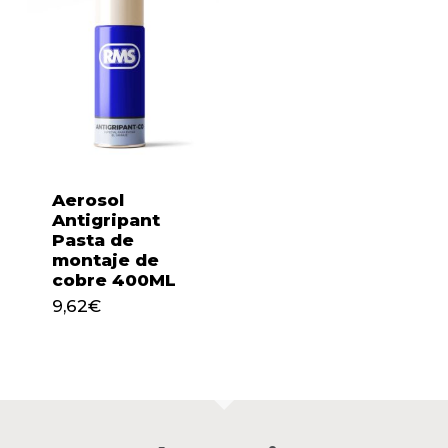
Aerosol
Antigripant
Pasta de
montaje de
cobre 400ML
9,62
€
9,62
€
No hay productos en el
carrito.