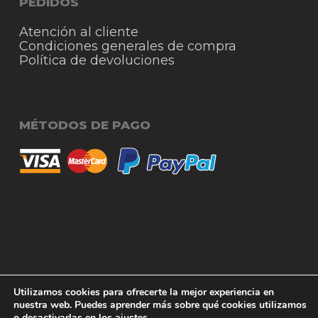
PEDIDOS
Atención al cliente
Condiciones generales de compra
Política de devoluciones
MÉTODOS DE PAGO
© 2026 RigmoSur. Proyecto realizado por Grado
Subtotal:
0,00
€
Utilizamos cookies para ofrecerte la mejor experiencia en
Creativo
Agencia de Publicidad
nuestra web. Puedes aprender más sobre qué cookies utilizamos
o desactivarlas en los
ajustes
.