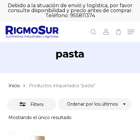
Skip
Debido a la situación de envió y logística, por favor
to
consulte disponibilidad y precio antes de comprar.
Close
Close
Cart
main
Teléfono: 955811374
Filters
Close
Cart
content
Men
Men
search
account
pasta
Inicio
Productos etiquetados “pasta”
Ordenar por los últimos
Filters
Mostrando el único resultado