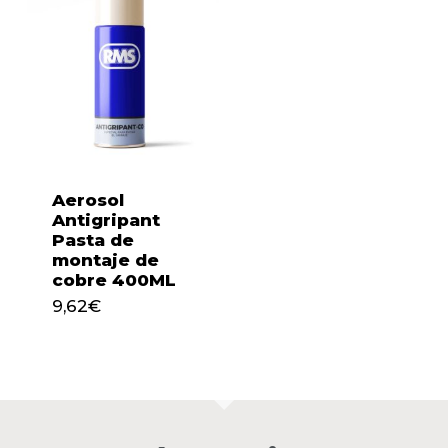
Aerosol
Antigripant
Pasta de
montaje de
cobre 400ML
9,62
€
9,62
€
No hay productos en el
carrito.