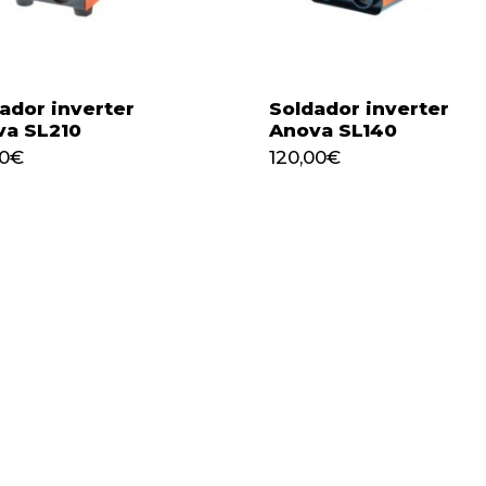
ador inverter
Soldador inverter
va SL210
Anova SL140
00
€
120,00
€
,00
€
120,00
€