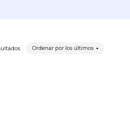
Ordenado
Ordenar por los últimos
sultados
por
los
últimos