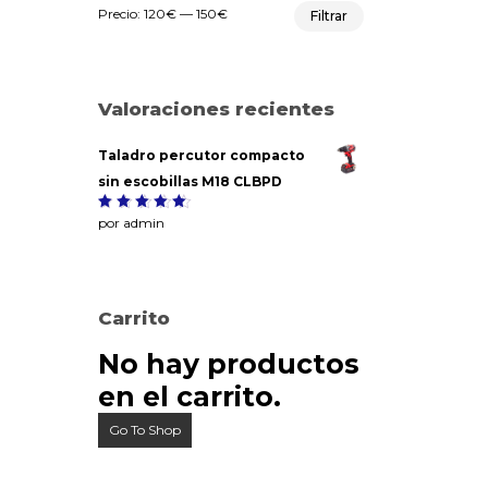
Precio
Precio
Precio:
120€
—
150€
Filtrar
mínimo
máximo
Valoraciones recientes
Taladro percutor compacto
sin escobillas M18 CLBPD
Valorado
por admin
5
con
de
5
Carrito
No hay productos
en el carrito.
Go To Shop