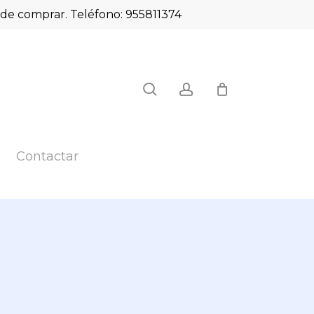
es de comprar. Teléfono: 955811374
Close
search
account
Cart
Contactar