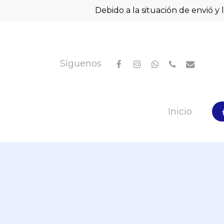
Skip
Debido a la situación de envió y 
to
main
content
facebook
instagram
whatsapp
phone
email
Síguenos
Hit enter to search or ESC to close
Inicio