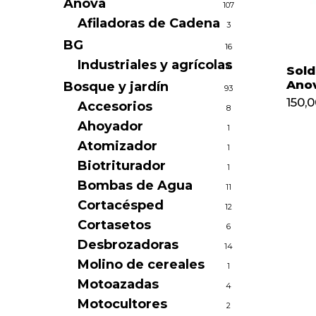
Anova
107
Afiladoras de Cadena
3
BG
16
Industriales y agrícolas
16
Sold
Ano
Bosque y jardín
93
150,
Accesorios
8
150
Ahoyador
1
Atomizador
1
Biotriturador
1
Bombas de Agua
11
Cortacésped
12
Cortasetos
6
Desbrozadoras
14
Molino de cereales
1
Motoazadas
4
Motocultores
2