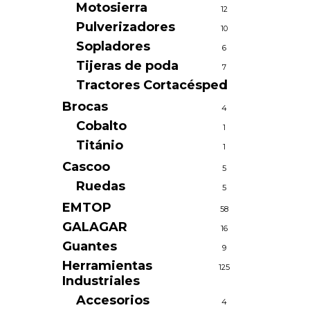
Motosierra
12
Pulverizadores
10
Sopladores
6
Tijeras de poda
7
Tractores Cortacésped
1
Brocas
4
Cobalto
1
Titánio
1
Cascoo
5
Ruedas
5
EMTOP
58
GALAGAR
16
Guantes
9
Herramientas
125
Industriales
Accesorios
4