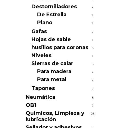
Destornilladores
2
De Estrella
1
Plano
1
Gafas
7
Hojas de sable
1
husillos para coronas
3
Niveles
1
Sierras de calar
5
Para madera
2
Para metal
2
Tapones
2
Neumática
8
OB1
2
Quimicos, Limpieza y
26
lubricación
Sellador y adhesivos