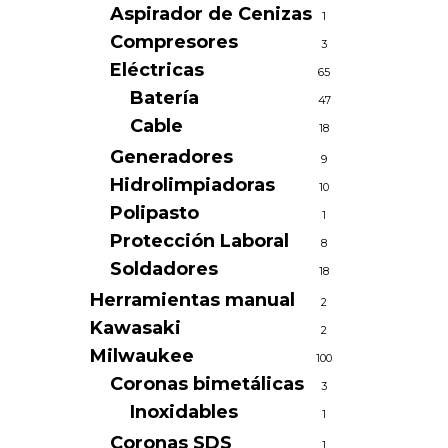
Aspirador de Cenizas
1
Compresores
3
Eléctricas
65
Batería
47
Cable
18
Generadores
9
Hidrolimpiadoras
10
Polipasto
1
Protección Laboral
8
Soldadores
18
Herramientas manual
2
Kawasaki
2
Milwaukee
100
Coronas bimetálicas
3
Inoxidables
1
Coronas SDS
1