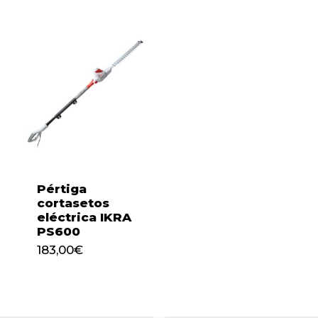
Pértiga
cortasetos
eléctrica IKRA
PS600
183,00
€
183,00
€
No hay productos en el