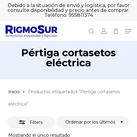
Skip
Debido a la situación de envió y logística, por favor
to
consulte disponibilidad y precio antes de comprar.
Close
Close
Cart
main
Teléfono: 955811374
Filters
Close
Cart
content
Men
Men
search
account
Pértiga cortasetos
eléctrica
Inicio
Productos etiquetados “Pértiga cortasetos
eléctrica”
Ordenar por los últimos
Filters
Mostrando el único resultado