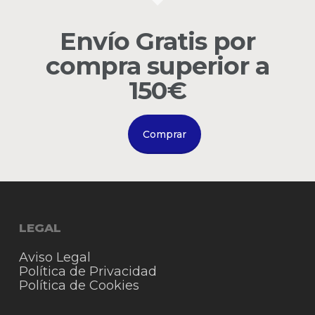
carrito.
Envío Gratis por
Go to shop
compra superior a
150€
Comprar
LEGAL
Aviso Legal
Política de Privacidad
Política de Cookies