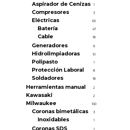
Aspirador de Cenizas
1
Compresores
3
Eléctricas
65
Batería
47
Cable
18
Generadores
9
Hidrolimpiadoras
10
Polipasto
1
Protección Laboral
8
Soldadores
18
Herramientas manual
2
Kawasaki
2
Milwaukee
100
Coronas bimetálicas
3
Inoxidables
1
Coronas SDS
1