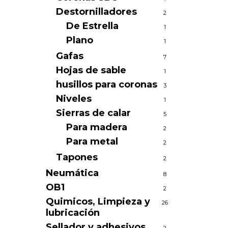
Destornilladores
2
De Estrella
1
Plano
1
Gafas
7
Hojas de sable
1
husillos para coronas
3
Niveles
1
Sierras de calar
5
Para madera
2
Para metal
2
Tapones
2
Neumática
8
OB1
2
Quimicos, Limpieza y
26
lubricación
Sellador y adhesivos