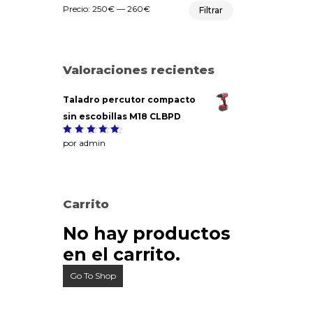
Precio
Precio
Precio:
250€
—
260€
Filtrar
mínimo
máximo
Valoraciones recientes
Taladro percutor compacto
sin escobillas M18 CLBPD
Valorado
por admin
5
con
de
5
Carrito
No hay productos
en el carrito.
Go To Shop