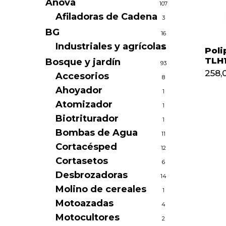
Anova
107
Afiladoras de Cadena
3
BG
16
Industriales y agrícolas
16
Poli
TLH
Bosque y jardín
93
258,
Accesorios
8
Ahoyador
1
Atomizador
1
Biotriturador
1
Bombas de Agua
11
Cortacésped
12
Cortasetos
6
Desbrozadoras
14
Molino de cereales
1
Motoazadas
4
Motocultores
2