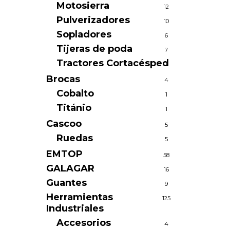
Motosierra
12
Pulverizadores
10
Sopladores
6
Tijeras de poda
7
Tractores Cortacésped
1
Brocas
4
Cobalto
1
Titánio
1
Cascoo
5
Ruedas
5
EMTOP
58
GALAGAR
16
Guantes
9
Herramientas
125
Industriales
Accesorios
4