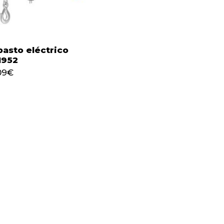
pasto eléctrico
1952
258,09
€
09
€