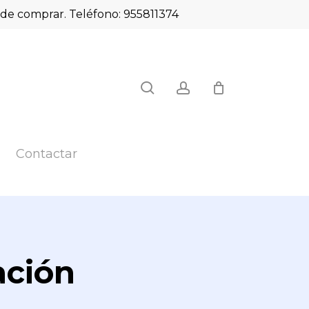
es de comprar. Teléfono: 955811374
Close
search
account
Cart
Contactar
ación