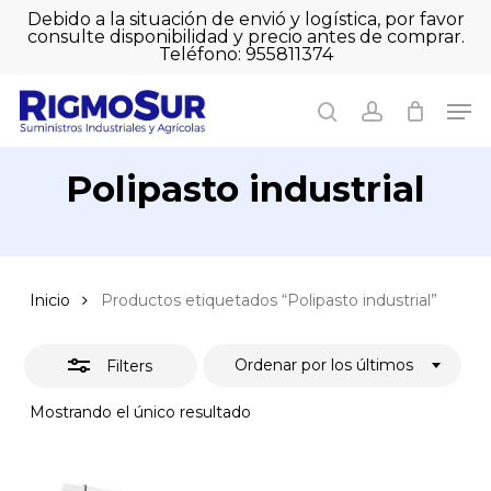
Skip
Debido a la situación de envió y logística, por favor
to
consulte disponibilidad y precio antes de comprar.
Close
Close
Cart
main
Teléfono: 955811374
Filters
Close
Cart
content
Men
Men
search
account
Polipasto industrial
Inicio
Productos etiquetados “Polipasto industrial”
Ordenar por los últimos
Filters
Mostrando el único resultado