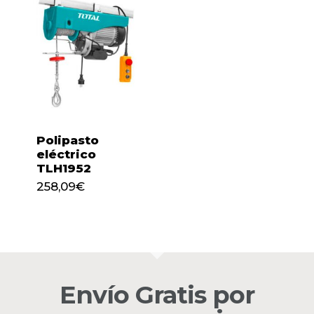
Polipasto
eléctrico
TLH1952
258,09
€
258,09
€
No hay productos en el
carrito.
Envío Gratis por