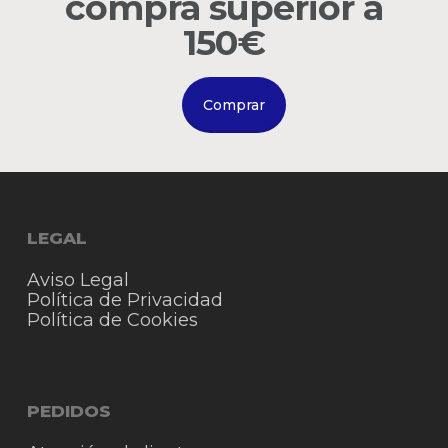
compra superior a
Go to shop
150€
Comprar
LEGAL
Aviso Legal
Política de Privacidad
Política de Cookies
PEDIDOS