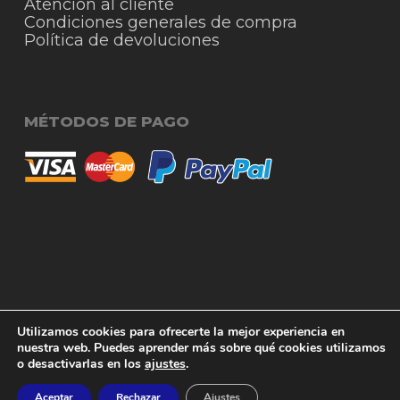
Atención al cliente
Condiciones generales de compra
Política de devoluciones
MÉTODOS DE PAGO
© 2026 RigmoSur. Proyecto realizado por Grado
Subtotal:
0,00
€
Utilizamos cookies para ofrecerte la mejor experiencia en
Creativo
Agencia de Publicidad
nuestra web. Puedes aprender más sobre qué cookies utilizamos
o desactivarlas en los
ajustes
.
Ver carrito
Finalizar compra
facebook
instagram
whatsapp
phone
email
Aceptar
Rechazar
Ajustes