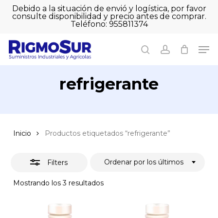
Skip
Debido a la situación de envió y logística, por favor
to
consulte disponibilidad y precio antes de comprar.
Close
Close
Cart
main
Teléfono: 955811374
Filters
Close
Cart
content
Men
Men
search
account
refrigerante
Inicio
Productos etiquetados “refrigerante”
Ordenar por los últimos
Filters
Ordenado
Mostrando los 3 resultados
por
los
últimos