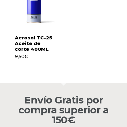
No hay productos en el
Aerosol TC-25
carrito.
Aceite de
corte 400ML
9,50
€
9,50
€
Go to shop
Envío Gratis por
compra superior a
150€