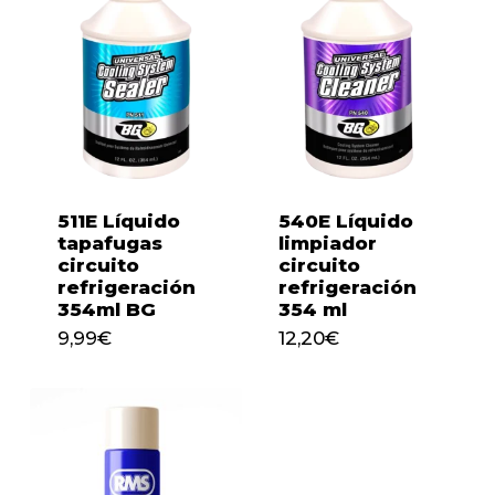
511E Líquido
540E Líquido
tapafugas
limpiador
circuito
circuito
refrigeración
refrigeración
354ml BG
354 ml
9,99
€
12,20
€
9,99
€
12,20
€