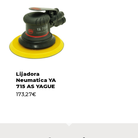
Lijadora
Neumatica YA
715 AS YAGUE
173,27
€
173,27
€
No hay productos en el
carrito.