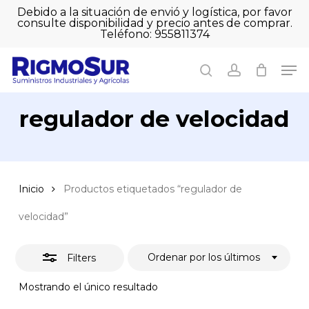
Skip
Debido a la situación de envió y logística, por favor
to
consulte disponibilidad y precio antes de comprar.
Close
Close
Cart
main
Teléfono: 955811374
Filters
Close
Cart
content
Men
Men
search
account
regulador de velocidad
Inicio
Productos etiquetados “regulador de
velocidad”
Ordenar por los últimos
Filters
Mostrando el único resultado