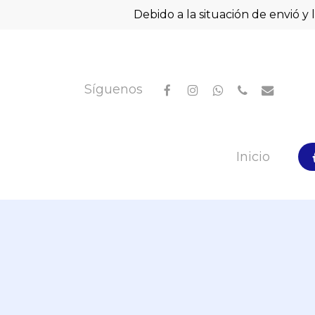
Skip
Debido a la situación de envió y 
to
main
content
facebook
instagram
whatsapp
phone
email
Síguenos
Hit enter to search or ESC to close
Inicio