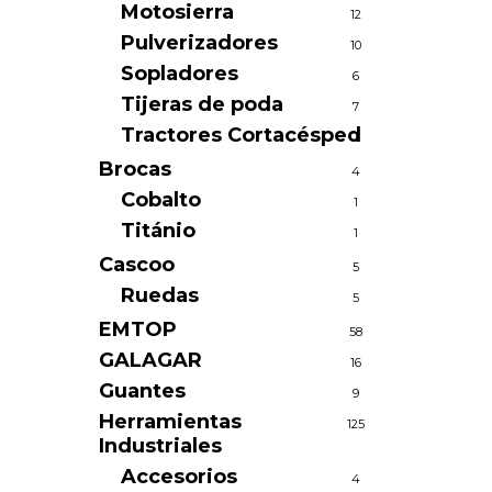
Motosierra
12
Pulverizadores
10
Sopladores
6
Tijeras de poda
7
Tractores Cortacésped
1
Brocas
4
Cobalto
1
Titánio
1
Cascoo
5
Ruedas
5
EMTOP
58
GALAGAR
16
Guantes
9
Herramientas
125
Industriales
Accesorios
4