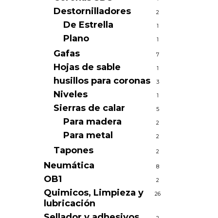
Destornilladores
2
De Estrella
1
Plano
1
Gafas
7
Hojas de sable
1
husillos para coronas
3
Niveles
1
Sierras de calar
5
Para madera
2
Para metal
2
Tapones
2
Neumática
8
OB1
2
Quimicos, Limpieza y
26
lubricación
Sellador y adhesivos