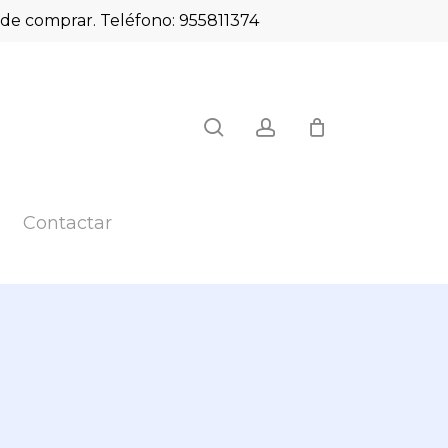
es de comprar. Teléfono: 955811374
Close
search
account
Cart
Contactar