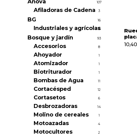
Anova
107
Afiladoras de Cadena
3
BG
16
Industriales y agrícolas
16
Rue
plac
Bosque y jardín
93
10,40
Accesorios
8
Ahoyador
1
Atomizador
1
Biotriturador
1
Bombas de Agua
11
Cortacésped
12
Cortasetos
6
Desbrozadoras
14
Molino de cereales
1
Motoazadas
4
Motocultores
2