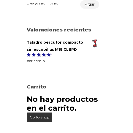
Precio
Precio
Precio:
0€
—
20€
Filtrar
mínimo
máximo
Valoraciones recientes
Taladro percutor compacto
sin escobillas M18 CLBPD
Valorado
por admin
5
con
de
5
Carrito
No hay productos
en el carrito.
Go To Shop