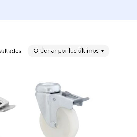
Ordenado
Ordenar por los últimos
sultados
por
los
últimos