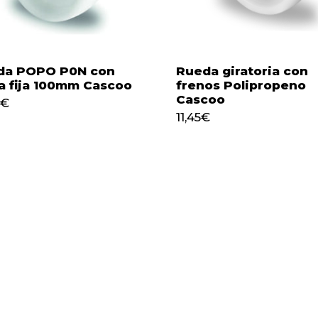
da POPO P0N con
Rueda giratoria con
a fija 100mm Cascoo
frenos Polipropeno
Cascoo
€
11,45
€
11,45
€