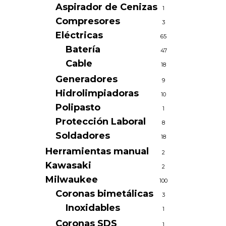
Aspirador de Cenizas
1
Compresores
3
Eléctricas
65
Batería
47
Cable
18
Generadores
9
Hidrolimpiadoras
10
Polipasto
1
Protección Laboral
8
Soldadores
18
Herramientas manual
2
Kawasaki
2
Milwaukee
100
Coronas bimetálicas
3
Inoxidables
1
Coronas SDS
1