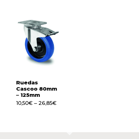
Ruedas
Cascoo 80mm
– 125mm
10,50
€
–
26,85
€
No hay productos en el
carrito.