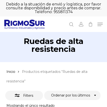
Skip
Debido a la situación de envió y logística, por favor
to
consulte disponibilidad y precio antes de comprar.
Close
Close
Cart
main
Teléfono: 955811374
Filters
Close
Cart
content
Men
Men
search
account
Ruedas de alta
resistencia
Inicio
Productos etiquetados “Ruedas de alta
resistencia”
Ordenar por los últimos
Filters
Mostrando el único resultado