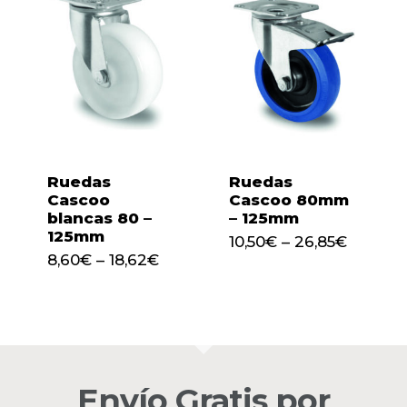
Ruedas
Ruedas
Cascoo
Cascoo 80mm
blancas 80 –
– 125mm
125mm
10,50
€
–
26,85
€
8,60
€
–
18,62
€
No hay productos en el
carrito.
Envío Gratis por