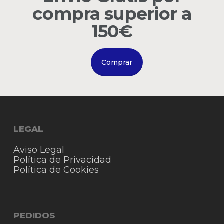
compra superior a
Go to shop
150€
Comprar
LEGAL
Aviso Legal
Política de Privacidad
Política de Cookies
PEDIDOS