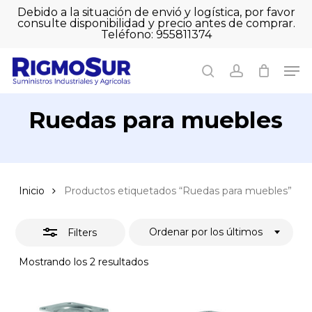
Skip
Debido a la situación de envió y logística, por favor
to
consulte disponibilidad y precio antes de comprar.
Close
Close
Cart
main
Teléfono: 955811374
Filters
Close
Cart
content
Men
Men
search
account
Ruedas para muebles
Inicio
Productos etiquetados “Ruedas para muebles”
Ordenar por los últimos
Filters
Ordenado
Mostrando los 2 resultados
por
los
últimos