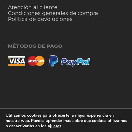
Atención al cliente
Condiciones generales de compra
Política de devoluciones
MÉTODOS DE PAGO
© 2026 RigmoSur. Proyecto realizado por Grado
Subtotal:
0,00
€
Utilizamos cookies para ofrecerte la mejor experiencia en
Creativo
Agencia de Publicidad
nuestra web. Puedes aprender más sobre qué cookies utilizamos
o desactivarlas en los
ajustes
.
Ver carrito
Finalizar compra
facebook
instagram
whatsapp
phone
email