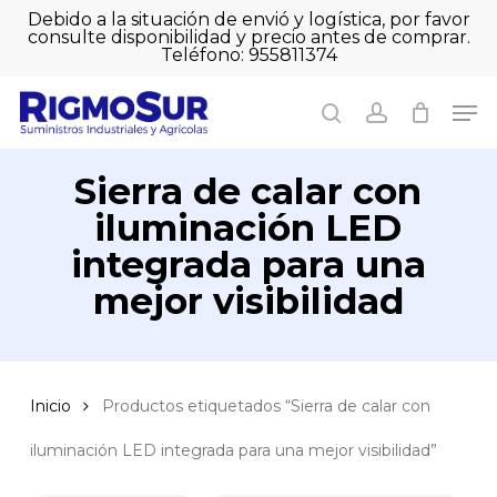
Skip
Debido a la situación de envió y logística, por favor
to
consulte disponibilidad y precio antes de comprar.
Close
Close
Cart
main
Teléfono: 955811374
Filters
Close
Cart
content
Men
Men
search
account
Sierra de calar con
iluminación LED
integrada para una
mejor visibilidad
Inicio
Productos etiquetados “Sierra de calar con
iluminación LED integrada para una mejor visibilidad”