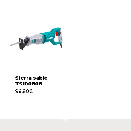
Sierra sable
TS100806
96,80
€
96,80
€
No hay productos en el
carrito.