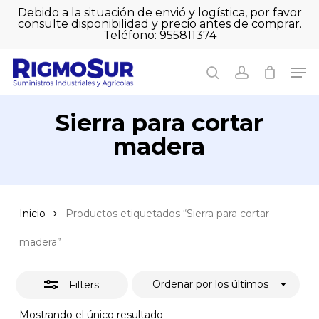
Skip
Debido a la situación de envió y logística, por favor
to
consulte disponibilidad y precio antes de comprar.
Close
Close
Cart
main
Teléfono: 955811374
Filters
Close
Cart
content
Men
Men
search
account
Sierra para cortar
madera
Inicio
Productos etiquetados “Sierra para cortar
madera”
Ordenar por los últimos
Filters
Mostrando el único resultado