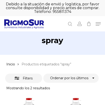
Skip
Debido a la situación de envió y logística, por favor
to
consulte disponibilidad y precio antes de comprar.
Close
Close
Cart
main
Teléfono: 955811374
Filters
Close
Cart
content
Men
Men
search
account
spray
Inicio
Productos etiquetados “spray”
Ordenar por los últimos
Filters
Ordenado
Mostrando los 2 resultados
por
los
últimos