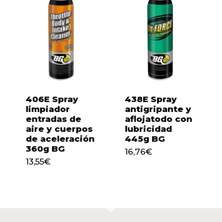
406E Spray
438E Spray
limpiador
antigripante y
entradas de
aflojatodo con
aire y cuerpos
lubricidad
de aceleración
445g BG
360g BG
16,76
€
13,55
€
16,76
€
13,55
€
No hay productos en el
carrito.