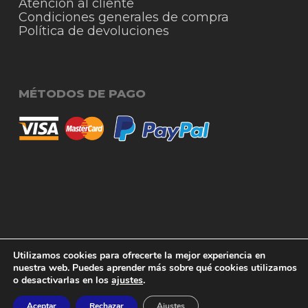
Atención al cliente
Condiciones generales de compra
Política de devoluciones
MÉTODOS DE PAGO
© 2026 RigmoSur. Proyecto realizado por Grado
Subtotal:
0,00
€
Utilizamos cookies para ofrecerte la mejor experiencia en
Creativo
Agencia de Publicidad
nuestra web. Puedes aprender más sobre qué cookies utilizamos
o desactivarlas en los
ajustes
.
Ver carrito
Finalizar compra
facebook
instagram
whatsapp
phone
email
Aceptar
Rechazar
Ajustes