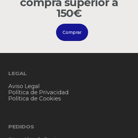
compra superior a
Go to shop
150€
Comprar
LEGAL
Aviso Legal
Política de Privacidad
Política de Cookies
PEDIDOS