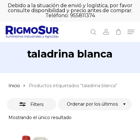
Skip
Debido a la situación de envió y logística, por favor
to
consulte disponibilidad y precio antes de comprar.
Close
Close
Cart
main
Teléfono: 955811374
Filters
Close
Cart
content
Men
Men
search
account
taladrina blanca
Inicio
Productos etiquetados “taladrina blanca”
Ordenar por los últimos
Filters
Mostrando el único resultado