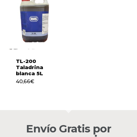
TL-200
Taladrina
blanca 5L
40,66
€
40,66
€
No hay productos en el
carrito.
Envío Gratis por