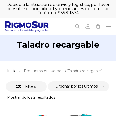
Skip
Debido a la situación de envió y logística, por favor
to
consulte disponibilidad y precio antes de comprar.
Close
Close
Cart
main
Teléfono: 955811374
Filters
Close
Cart
content
Men
Men
search
account
Taladro recargable
Inicio
Productos etiquetados “Taladro recargable”
Ordenar por los últimos
Filters
Ordenado
Mostrando los 2 resultados
por
los
últimos