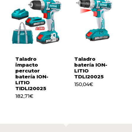
Taladro
Taladro
impacto
batería ION-
percutor
LITIO
batería ION-
TDLI20025
LITIO
150,04
€
TIDLI20025
182,71
€
150,04
€
182,71
€
No hay productos en el
carrito.